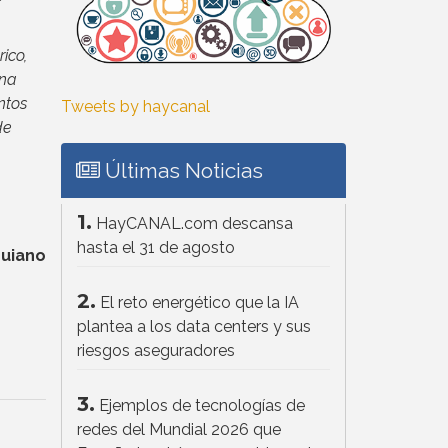
ico,
una
ntos
Tweets by haycanal
de
Últimas Noticias
1.
HayCANAL.com descansa
hasta el 31 de agosto
quiano
2.
El reto energético que la IA
plantea a los data centers y sus
riesgos aseguradores
3.
Ejemplos de tecnologías de
redes del Mundial 2026 que