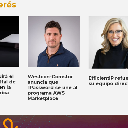
erés
irá el
Westcon-Comstor
EfficientIP refu
ital de
anuncia que
su equipo direc
n la
1Password se une al
rica
programa AWS
Marketplace