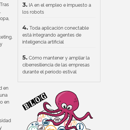
3.
 Tras
IA en el empleo e impuesto a
.
los robots
ropa,
4.
Toda aplicación conectable
está integrando agentes de
eting.
inteligencia artificial
 y
5.
Cómo mantener y ampliar la
ciberresiliencia de las empresas
durante el período estival
d en
 una
co en
sidad
y