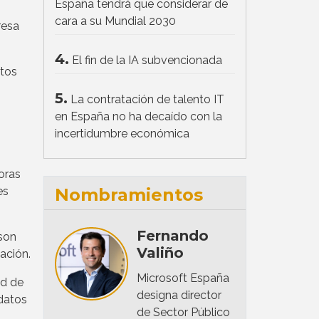
España tendrá que considerar de
cara a su Mundial 2030
resa
4.
El fin de la IA subvencionada
atos
5.
La contratación de talento IT
en España no ha decaído con la
incertidumbre económica
oras
es
Nombramientos
Fernando
 son
Valiño
ación.
Microsoft España
ad de
designa director
 datos
de Sector Público