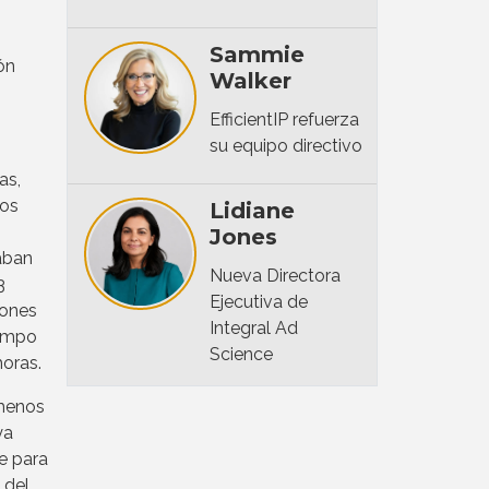
Sammie
ón
Walker
EfficientIP refuerza
su equipo directivo
as,
los
Lidiane
Jones
aban
Nueva Directora
3
Ejecutiva de
iones
Integral Ad
iempo
Science
horas.
 menos
ya
e para
 del