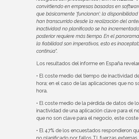
convirtiendo en empresas basadas en software
que básicamente ‘funcionan’; la disponibilidad
han transcurrido desde la realización del ante
inactividad no planificado se ha incrementado
posterior requiere más tiempo. En el panoram
la fiabilidad son imperativos, esto es inacep
continúa
”.
Los resultados del informe en España revela
• El coste medio del tiempo de inactividad d
hora; en el caso de las aplicaciones que no s
hora.
• El coste medio de la pérdida de datos de l
inactividad de una aplicación clave para el n
que no son clave para el negocio, este coste
• El 47% de los encuestados respondieron qu
no planificado por fallos TI, fuerzas externas