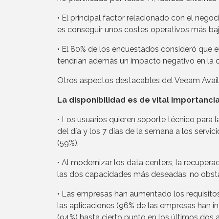
• El principal factor relacionado con el neg
es conseguir unos costes operativos más ba
• El 80% de los encuestados consideró que el
tendrían además un impacto negativo en la co
Otros aspectos destacables del Veeam Availab
La disponibilidad es de vital importanci
• Los usuarios quieren soporte técnico para 
del día y los 7 días de la semana a los servi
(59%).
• Al modernizar los data centers, la recupera
las dos capacidades más deseadas; no obstant
• Las empresas han aumentado los requisitos 
las aplicaciones (96% de las empresas han in
(94%) hasta cierto punto en los últimos dos a