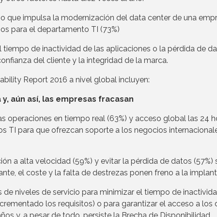
ocio que impulsa la modernización del data center de una emp
jos para el departamento TI (73%)
 tiempo de inactividad de las aplicaciones o la pérdida de d
nfianza del cliente y la integridad de la marca.
ility Report 2016 a nivel global incluyen:
a y, aún así, las empresas fracasan
las operaciones en tiempo real (63%) y acceso global las 24 h
cios TI para que ofrezcan soporte a los negocios internacional
ción a alta velocidad (59%) y evitar la pérdida de datos (57%)
e, el coste y la falta de destrezas ponen freno a la implant
de niveles de servicio para minimizar el tiempo de inactivid
crementado los requisitos) o para garantizar el acceso a los
ños y, a pesar de todo, persiste la Brecha de Disponibilidad.