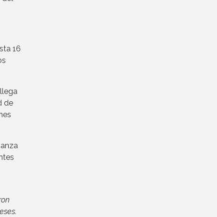
sta 16
os
llega
d de
ones
fianza
antes
ron
eses.