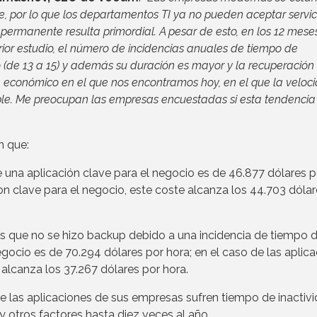
, por lo que los departamentos TI ya no pueden aceptar servic
 permanente resulta primordial. A pesar de esto, en los 12 mese
rior estudio, el número de incidencias anuales de tiempo de
 (de 13 a 15) y además su duración es mayor y la recuperación
a económico en el que nos encontramos hoy, en el que la veloc
table. Me preocupan las empresas encuestadas si esta tendencia
n que:
e una aplicación clave para el negocio es de 46.877 dólares p
on clave para el negocio, este coste alcanza los 44.703 dólar
os que no se hizo backup debido a una incidencia de tiempo 
egocio es de 70.294 dólares por hora; en el caso de las aplic
 alcanza los 37.267 dólares por hora.
e las aplicaciones de sus empresas sufren tiempo de inactiv
 y otros factores hasta diez veces al año.