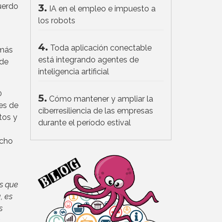
uerdo
3.
IA en el empleo e impuesto a
los robots
4.
Toda aplicación conectable
 más
está integrando agentes de
 de
inteligencia artificial
0
5.
Cómo mantener y ampliar la
es de
ciberresiliencia de las empresas
tos y
durante el período estival
echo
s que
, es
s
n