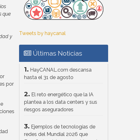
ios
s que
Tweets by haycanal
idad y
Últimas Noticias
1.
HayCANAL.com descansa
or
hasta el 31 de agosto
es por
2.
El reto energético que la IA
plantea a los data centers y sus
de
riesgos aseguradores
aciones
3.
Ejemplos de tecnologías de
idad
redes del Mundial 2026 que