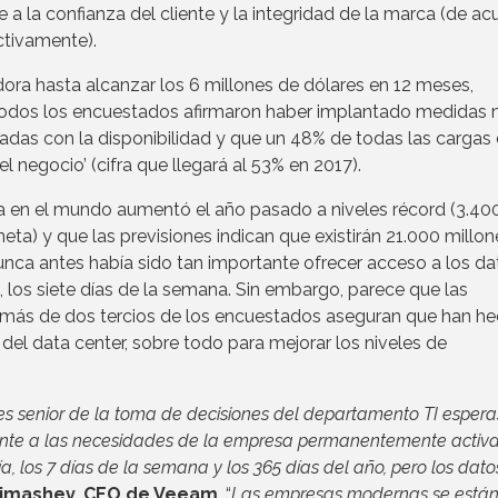
 la confianza del cliente y la integridad de la marca (de ac
ctivamente).
ra hasta alcanzar los 6 millones de dólares en 12 meses,
todos los encuestados afirmaron haber implantado medidas
onadas con la disponibilidad y que un 48% de todas las cargas
l negocio’ (cifra que llegará al 53% en 2017).
 en el mundo aumentó el año pasado a niveles récord (3.40
a) y que las previsiones indican que existirán 21.000 millon
unca antes había sido tan importante ofrecer acceso a los da
a, los siete días de la semana. Sin embargo, parece que las
 más de dos tercios de los encuestados aseguran que han h
del data center, sobre todo para mejorar los niveles de
 senior de la toma de decisiones del departamento TI espera
nte a las necesidades de la empresa permanentemente activa
a, los 7 días de la semana y los 365 días del año, pero los dato
Timashev, CEO de Veeam
. “
Las empresas modernas se está