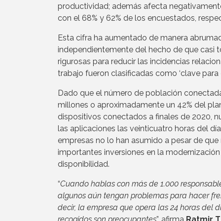
productividad; además afecta negativamente a
con el 68% y 62% de los encuestados, respe
Esta cifra ha aumentado de manera abrumado
independientemente del hecho de que casi 
rigurosas para reducir las incidencias relaci
trabajo fueron clasificadas como ‘clave para e
Dado que el número de población conectada
millones o aproximadamente un 42% del planet
dispositivos conectados a finales de 2020, n
las aplicaciones las veinticuatro horas del dí
empresas no lo han asumido a pesar de que
importantes inversiones en la modernización 
disponibilidad.
“
Cuando hablas con más de 1.000 responsables
algunos aún tengan problemas para hacer fre
decir, la empresa que opera las 24 horas del dí
recogidos son preocupantes
”, afirma
Ratmir 