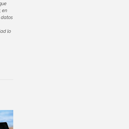
 que
, en
 datos
n
dad lo