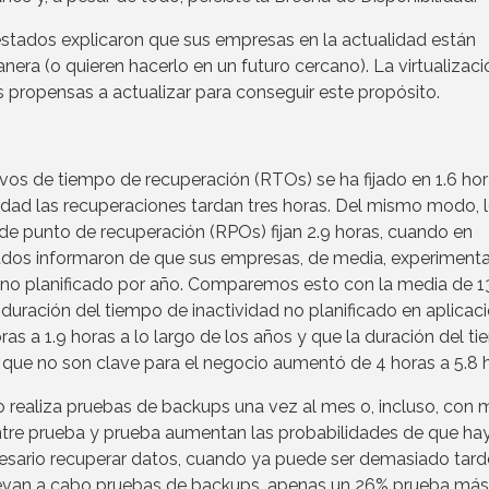
cuestados explicaron que sus empresas en la actualidad están
ra (o quieren hacerlo en un futuro cercano). La virtualizaci
 propensas a actualizar para conseguir este propósito.
ivos de tiempo de recuperación (RTOs) se ha fijado en 1.6 hor
idad las recuperaciones tardan tres horas. Del mismo modo, 
 de punto de recuperación (RPOs) fijan 2.9 horas, cuando en
stados informaron de que sus empresas, de media, experiment
d no planificado por año. Comparemos esto con la media de 1
 duración del tiempo de inactividad no planificado en aplicac
as a 1.9 horas a lo largo de los años y que la duración del t
s que no son clave para el negocio aumentó de 4 horas a 5.8 
 realiza pruebas de backups una vez al mes o, incluso, con
ntre prueba y prueba aumentan las probabilidades de que ha
sario recuperar datos, cuando ya puede ser demasiado tard
í llevan a cabo pruebas de backups, apenas un 26% prueba más