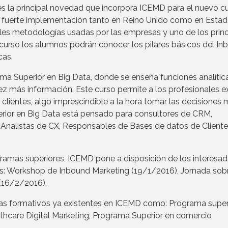
s la principal novedad que incorpora ICEMD para el nuevo cu
a fuerte implementación tanto en Reino Unido como en Esta
ales metodologías usadas por las empresas y uno de los prin
 curso los alumnos podrán conocer los pilares básicos del I
cas.
 Superior en Big Data, donde se enseña funciones analític
 más información. Este curso permite a los profesionales ex
 clientes, algo imprescindible a la hora tomar las decisiones
rior en Big Data está pensado para consultores de CRM,
, Analistas de CX, Responsables de Bases de datos de Cliente
ramas superiores, ICEMD pone a disposición de los interesa
as: Workshop de Inbound Marketing (19/1/2016), Jornada sob
(16/2/2016).
as formativos ya existentes en ICEMD como: Programa super
thcare Digital Marketing, Programa Superior en comercio