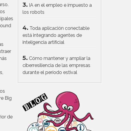
3.
rso.
IA en el empleo e impuesto a
dos
los robots
cipales
nbound
4.
Toda aplicación conectable
está integrando agentes de
inteligencia artificial
as
traer
5.
 más
Cómo mantener y ampliar la
ciberresiliencia de las empresas
s,
durante el período estival
dos
re Big
ior de