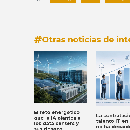
Otras noticias de int
El reto energético
La contrataci
que la IA plantea a
talento IT en
los data centers y
no ha decaíd
sus riesgos