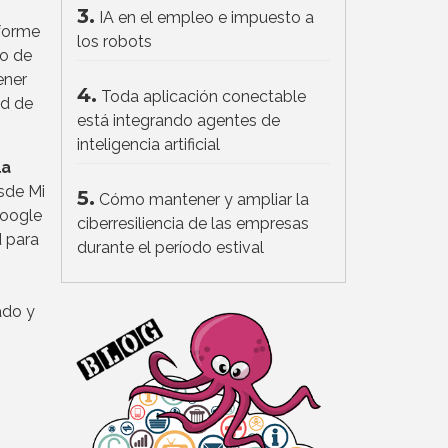
3.
IA en el empleo e impuesto a
nforme
los robots
so de
ener
4.
Toda aplicación conectable
ad de
está integrando agentes de
inteligencia artificial
la
sde Mi
5.
Cómo mantener y ampliar la
Google
ciberresiliencia de las empresas
d para
durante el período estival
ado y