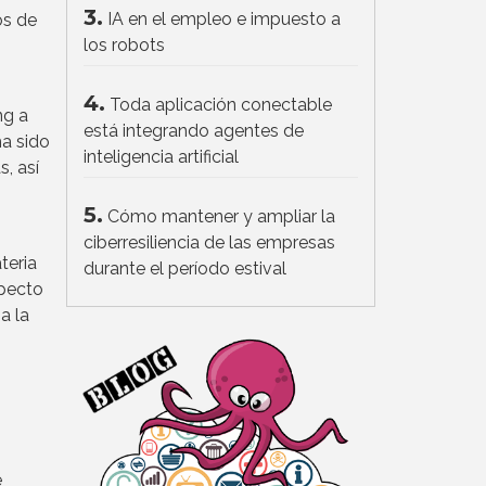
3.
IA en el empleo e impuesto a
os de
los robots
4.
Toda aplicación conectable
ng a
está integrando agentes de
a sido
inteligencia artificial
, así
5.
Cómo mantener y ampliar la
ciberresiliencia de las empresas
teria
durante el período estival
specto
a la
e