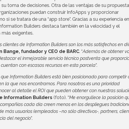
 su toma de decisiones. Otra de las ventajas de su propuest
organizaciones puedan construir InfoApps y proporcionar
 si se tratara de una “app store”. Gracias a su experiencia en
nformation Builders destaca también en la velocidad y el
s más exigentes.
clientes de Information Builders son los más satisfechos en di
en Bange, fundador y CEO de BARC
. “
Además de obtener va
estacar el inmejorable servicio técnico postventa que proporci
e cuentan con escasos recursos en esta parcela
”.
 que Information Builders está bien posicionado para competir
 en la que nos encontramos. Para nosotros es una prioridad
ocer al detalle el ROI que pueden obtener con nuestras soluc
e Information Builders
(foto). “
Me enorgullece la posición q
compañías cada día creen menos en los despliegues tradicion
 más usuarios (empleados –no sólo directivos-, partners, clien
cia del negocio
”.