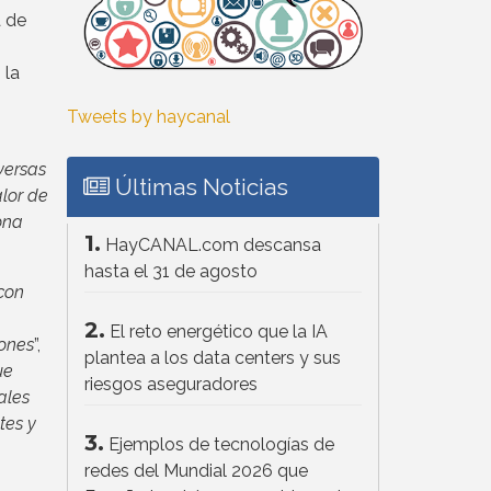
a de
 la
Tweets by haycanal
versas
Últimas Noticias
lor de
ona
1.
HayCANAL.com descansa
hasta el 31 de agosto
 con
2.
El reto energético que la IA
iones
”,
plantea a los data centers y sus
ue
riesgos aseguradores
ales
tes y
3.
Ejemplos de tecnologías de
redes del Mundial 2026 que