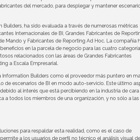
 fabricantes del mercado, para desplegar y mantener escenari
on Builders, ha sido evaluada a través de numerosas métricas
cantes Internacionales de BI, Grandes Fabricantes de Reporti
 de Mando y Fabricantes de Reporting Ad Hoc. La compañía h
eneficios en la parcela de negocio para las cuatro categorías
exitosos relacionados con las áreas de Grandes Fabricantes
ting a Escala Empresarial.
 Information Builders como el proveedor más puntero en ma
lo de escenarios de BI en modo auto-servicio. Este último a
 debido al interés que está percibiendo en la industria de cara 
tica a todos los miembros de una organización, y no sólo a las
luciones para respaldar esta realidad, como es el caso de
mite a los usuarios de perfil no técnico el análisis visual d