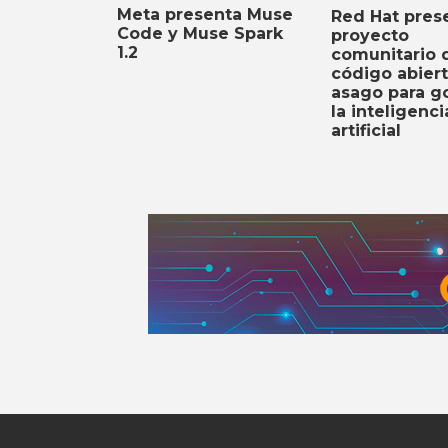
Meta presenta Muse
Red Hat prese
Code y Muse Spark
proyecto
1.2
comunitario 
código abier
asago para g
la inteligenci
artificial