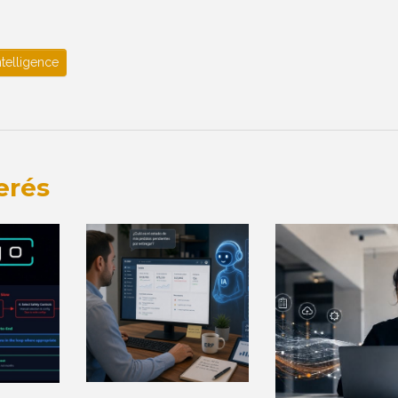
ntelligence
erés