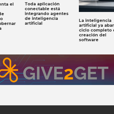
Toda aplicación
nta el
conectable está
integrando agentes
de
de inteligencia
to
La inteligencia
artificial
obernar
artificial ya aba
a
ciclo completo
creación del
software