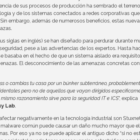
ciencia de sus procesos de producción ha sembrado el terren
ogía y de los sistemas conectados a redes corporativas que
 Sin embargo, además de numerosos beneficios, estas nueva
azas.
 sus siglas en inglés) se han diseñado para perdurar durante 
seguridad, pese a las advertencias de los expertos. Hasta ha
e basaba en el hecho de que un sistema aislado era requisit
amenazas. El desconocimiento de las amenazas concretas cont
ass o cambias tu casa por un búnker subterráneo, probablemen
identales pero no de aquellos que vayan dirigidos específicam
 mismo razonamiento sirve para la seguridad IT e ICS
”, explica
ky Lab
.
ectar negativamente en la tecnología industrial son Stuxnet
s, el malware común puede causar un daño mucho mayor que e
nas. Por eso ya no se puede aplicar el antiguo dicho “si no es