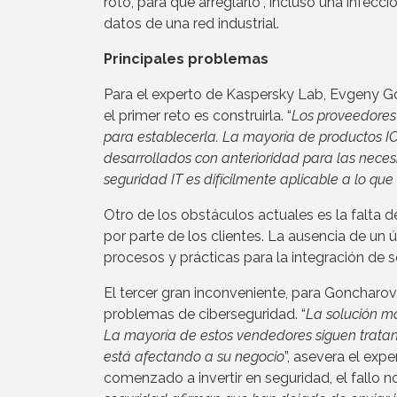
roto, para qué arreglarlo”, incluso una infec
datos de una red industrial.
Principales problemas
Para el experto de Kaspersky Lab, Evgeny Go
el primer reto es construirla. “
Los proveedores
para establecerla. La mayoría de productos I
desarrollados con anterioridad para las nec
seguridad IT es difícilmente aplicable a lo q
Otro de los obstáculos actuales es la falta
por parte de los clientes. La ausencia de un
procesos y prácticas para la integración de 
El tercer gran inconveniente, para Goncharo
problemas de ciberseguridad. “
La solución m
La mayoría de estos vendedores siguen trat
está afectando a su negocio
”, asevera el exp
comenzado a invertir en seguridad, el fallo no