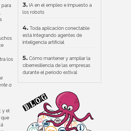
3.
IA en el empleo e impuesto a
o para
los robots
,
s
4.
Toda aplicación conectable
está integrando agentes de
muchos
inteligencia artificial
ce
o
5.
Cómo mantener y ampliar la
ra los
ciberresiliencia de las empresas
durante el período estival
te
ente a
 y el
l que
tá