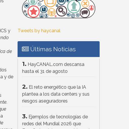
os
ICS y
Tweets by haycanal
ando
Últimas Noticias
ica de
1.
HayCANAL.com descansa
idos
hasta el 31 de agosto
da y de
2.
El reto energético que la IA
plantea a los data centers y sus
s
riesgos aseguradores
nte.
que
3.
ha
Ejemplos de tecnologías de
de
redes del Mundial 2026 que