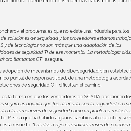
ción accidental puede tener consecuencias catastróficas para l
ncharov el problema es que no existe una industria para los 
 de soluciones de seguridad y los proveedores estamos trabaj
CS y de tecnologías no son más que una adaptación de los
esidades de seguridad TI de ese momento. La metodología clás
ue ahora llamamos OT
”, asegura.
 de adopción de mecanismos de ciberseguridad bien establec
 único puntal de responsabilidad, de una metodología acorda
soluciones de seguridad OT dificultan el camino.
v, es la forma en que los vendedores de SCADA posicionan lo
ás segura es aquella que fue diseñada con la seguridad en me
ando a las amenazas de seguridad como un problema molesto 
erto. Pese a que ha habido algunos cambios al respecto y se 
 está resuelto. “
Las dos mayores auditoras rusas de pruebas 