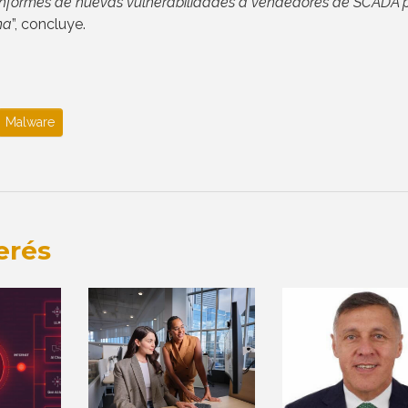
informes de nuevas vulnerabilidades a vendedores de SCADA 
ma
”, concluye.
Malware
erés