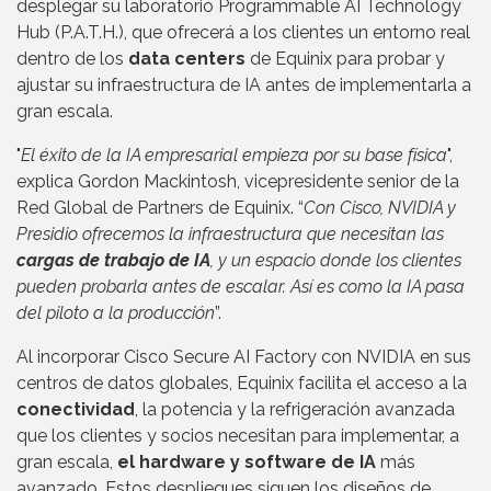
desplegar su laboratorio Programmable AI Technology
Hub (P.A.T.H.), que ofrecerá a los clientes un entorno real
dentro de los
data centers
de Equinix para probar y
ajustar su infraestructura de IA antes de implementarla a
gran escala.
"
El éxito de la IA empresarial empieza por su base física
",
explica Gordon Mackintosh, vicepresidente senior de la
Red Global de Partners de Equinix. “
Con Cisco, NVIDIA y
Presidio ofrecemos la infraestructura que necesitan las
cargas de trabajo de IA
, y un espacio donde los clientes
pueden probarla antes de escalar. Así es como la IA pasa
del piloto a la producción
”.
Al incorporar Cisco Secure AI Factory con NVIDIA en sus
centros de datos globales, Equinix facilita el acceso a la
conectividad
, la potencia y la refrigeración avanzada
que los clientes y socios necesitan para implementar, a
gran escala,
el hardware y software de IA
más
avanzado. Estos despliegues siguen los diseños de