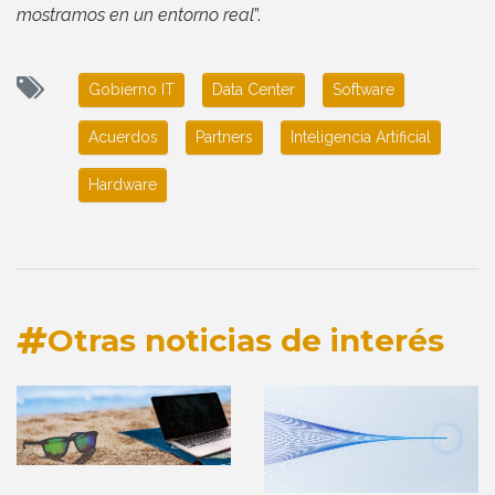
mostramos en un entorno real
”.
Gobierno IT
Data Center
Software
Acuerdos
Partners
Inteligencia Artificial
Hardware
Otras noticias de interés