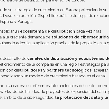
sable de Distribución para el sur de Europa.
endo su estrategia de crecimiento en Europa potenciando su
e. Desde su posición, Gispert liderará la estrategia de relacio
, España y Portugal.
nsolidar un
ecosistema de distribución
cada vez más
ta a la creciente demanda de
soluciones de cibersegurid
pulsando además la aplicación práctica de la propia IA en la 
l desarrollo de
canales de distribución y ecosistemas d
 el crecimiento de la compañía en una región estratégica para
ción con
distribuidores y partners tecnológicos
, acelerar
onsolidando un modelo de crecimiento basado en el canal.
lado su carrera en referentes internacionales del sector como
works, donde ha liderado proyectos de expansión del canal 
l ámbito de la ciberseguridad,
la protección del dato y la