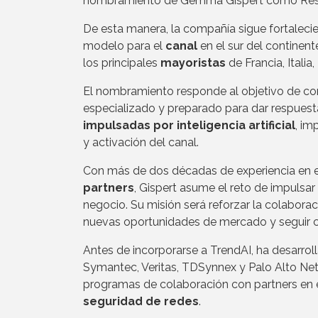
nombramiento de Gemma Gispert como Respon
De esta manera, la compañía sigue fortaleci
modelo para el
canal
en el sur del continent
los principales
mayoristas
de Francia, Italia
El nombramiento responde al objetivo de co
especializado y preparado para dar respues
impulsadas por inteligencia artificial
, im
y activación del canal.
Con más de dos décadas de experiencia en e
partners
, Gispert asume el reto de impulsar
negocio. Su misión será reforzar la colabora
nuevas oportunidades de mercado y seguir c
Antes de incorporarse a TrendAI, ha desarrol
Symantec, Veritas, TDSynnex y Palo Alto Net
programas de colaboración con partners en e
seguridad de redes
.