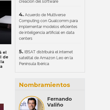
creación del software
4.
Acuerdo de Multiverse
Computing con Qualcomm para
implementar modelos eficientes
de inteligencia artificial en data
centers
5.
IBSAT distribuirá el internet
á el
al de
satelital de Amazon Leo en la
la
Península Ibérica
ca
Nombramientos
Fernando
Valiño