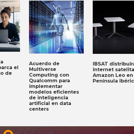
ia
Acuerdo de
IBSAT distribuir
barca el
Multiverse
internet satelit
to de
Computing con
Amazon Leo en 
Qualcomm para
Península Ibéri
implementar
modelos eficientes
de inteligencia
artificial en data
centers