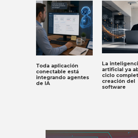
La inteligenc
Toda aplicación
artificial ya a
conectable está
ciclo comple
integrando agentes
creación del
de IA
software