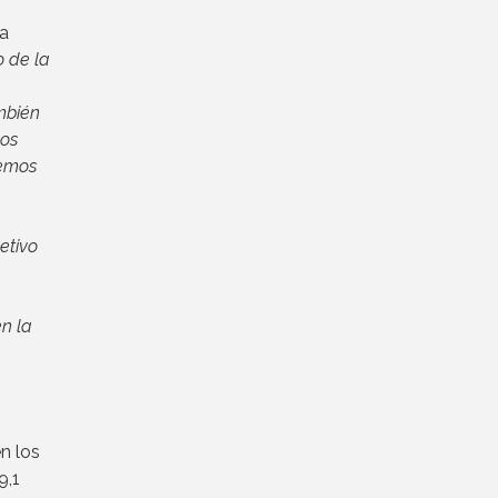
la
o de la
mbién
mos
bemos
etivo
n la
n los
9,1