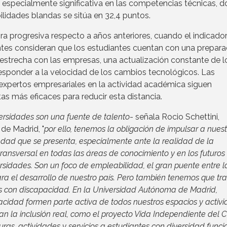
 especialmente significativa en las competencias técnicas, 
ilidades blandas se sitúa en 32,4 puntos.
a progresiva respecto a años anteriores, cuando el indicado
tes consideran que los estudiantes cuentan con una prepara
estrecha con las empresas, una actualización constante de l
esponder a la velocidad de los cambios tecnológicos. Las
e expertos empresariales en la actividad académica siguen
s más eficaces para reducir esta distancia.
ersidades son una fuente de talento
- señala Rocio Schettini,
de Madrid, "
por ello, tenemos la obligación de impulsar a nuest
edad que se presenta, especialmente ante la realidad de la
 transversal en todas las áreas de conocimiento y en los futuros
rsidades. Son un foco de empleabilidad, el gran puente entre l
para el desarrollo de nuestro país. Pero también tenemos que tr
as con discapacidad. En la Universidad Autónoma de Madrid,
cidad formen parte activa de todos nuestros espacios y activi
an la inclusión real, como el proyecto Vida Independiente del C
ras, actividades y servicios a estudiantes con diversidad funcio