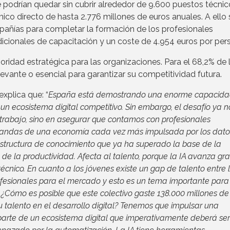
podrían quedar sin cubrir alrededor de 9.600 puestos técnic
co directo de hasta 2.776 millones de euros anuales. A ello 
pañías para completar la formación de los profesionales
icionales de capacitación y un coste de 4.954 euros por per
oridad estratégica para las organizaciones. Para el 68,2% de 
elevante o esencial para garantizar su competitividad futura.
xplica que: “
España está demostrando una enorme capacid
un ecosistema digital competitivo. Sin embargo, el desafío ya n
trabajo, sino en asegurar que contamos con profesionales
andas de una economía cada vez más impulsada por los datos
fraestructura de conocimiento que ya ha superado la base de la
de la productividad. Afecta al talento, porque la IA avanza gra
técnico. En cuanto a los jóvenes existe un gap de talento entre 
ofesionales para el mercado y esto es un tema importante para
 ¿Cómo es posible que este colectivo gaste 138.000 millones de
 talento en el desarrollo digital? Tenemos que impulsar una
parte de un ecosistema digital que imperativamente deberá ser