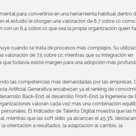
mental para convertirse en una herramienta habitual dentro d
en el estudio le otorgan una valoración de 8,7 sobre 10 como
 con un 8,4 sobre 10 que sea la propia organización quien fac
nuye cuando se trata de procesos más complejos. Su utilizac
valoración de 7,5 sobre 10, mientras que su integración en
leja que todavía existe margen para una adopción más profund
rmando las competencias más demandadas por las empresas. C
cia Artificial Generativa encabezan ya el ranking de conocim
sarrollo Back-End, el desarrollo Front-End, la Ingeniería de
 organizaciones valoran cada vez más una combinación equili
ersonales. El Indicador de Talento Digital muestra que las 
onal, mientras que las soft skills ya alcanzan el 45,3%, destaca
a orientación a resultados, la adaptación al cambio, la