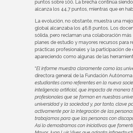
puntos sobre 100. La brecha continúa siendo
alcanza los 44,7 puntos, mientras que en hab
La evolución, no obstante, muestra una mejor
global alcanzaba los 46,8 puntos. Los docen
sólida, pero reclaman una colaboración más 
planes de estudio y mayores recursos para r
prácticas profesionales y la participación d
apareciendo como algunas de las herramienta
“
El informe muestra claramente como las univ
directora general de la Fundación Autónoma 
estudiantes como referentes en la nueva soci
inteligencia artificial, que impacta de manera
profesionales que se forman en nuestras unive
universidad y la sociedad y, por tanto, clave 
activamente por la integración de las person
trabajamos para que las personas con discapa
Así lo demostramos con iniciativas que foment
Mayor Juan Luis Vives que adapta infraestructu