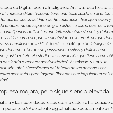
ado de Digitalización e Inteligencia Artificial, que felicitó a 
ró “
imprescindible
”, “
España tiene una base sólida en el entorn
los fondos europeos del Plan de Recuperación, Transformación y
sde el Gobierno de España un gran esfuerzo como país, pero ta
La inteligencia artificial es una infraestructura de país y debe
co y crítico como el agua, la electricidad o internet, porque de
s se beneficien de la IA
”. Además, señaló que “
la inteligencia
no que debemos abordar un pensamiento crítico y definir cómo
y así lo refleja el estudio. Una revolución que tiene como obj
so destinado a generar oportunidades”
. Asimismo, valoró “
la
nclusión total. Necesitamos del talento de las personas con
ntas necesarias para lograrlo. Tenemos que impulsar un país e
odos
”.
empresa mejora, pero sigue siendo elevada
sitaria y las necesidades reales del mercado se ha reducido e
 importante GAP de talento digital, situado actualmente en 3