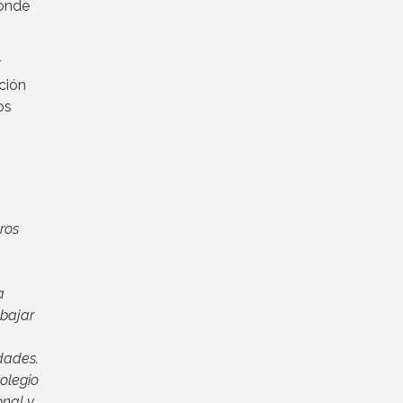
donde
r
ción
os
ros
a
abajar
dades.
olegio
nal y,