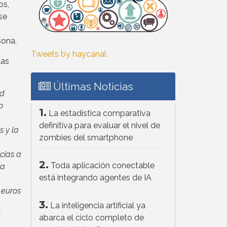
os,
se
sona.
Tweets by haycanal
las
Últimas Noticias
ad
o
1.
La estadística comparativa
definitiva para evaluar el nivel de
 y la
zombies del smartphone
cias a
2.
Toda aplicación conectable
la
está integrando agentes de IA
 euros
3.
La inteligencia artificial ya
abarca el ciclo completo de