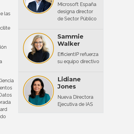
Microsoft España
designa director
e las
de Sector Público
ilite
Sammie
Walker
ión
EfficientIP refuerza
a
su equipo directivo
Lidiane
iencia
Jones
ientos
 Datos
Nueva Directora
brada
Ejecutiva de IAS
hard
ndo