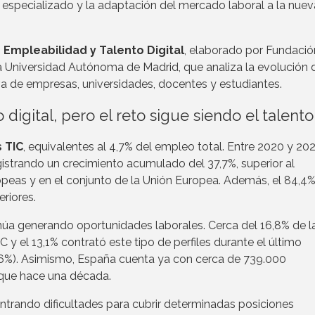
o especializado y la adaptación del mercado laboral a la nuev
o
Empleabilidad y Talento Digital
, elaborado por Fundació
 Universidad Autónoma de Madrid, que analiza la evolución 
va de empresas, universidades, docentes y estudiantes.
digital, pero el reto sigue siendo el talento
s TIC
, equivalentes al 4,7% del empleo total. Entre 2020 y 20
gistrando un crecimiento acumulado del 37,7%, superior al
peas y en el conjunto de la Unión Europea. Además, el 84,4
riores.
úa generando oportunidades laborales. Cerca del 16,8% de l
y el 13,1% contrató este tipo de perfiles durante el último
9,6%). Asimismo, España cuenta ya con cerca de 739.000
 que hace una década.
ntrando dificultades para cubrir determinadas posiciones