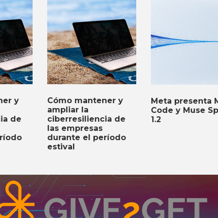
er y
Cómo mantener y
Meta presenta 
ampliar la
Code y Muse Sp
cia de
ciberresiliencia de
1.2
las empresas
ríodo
durante el período
estival