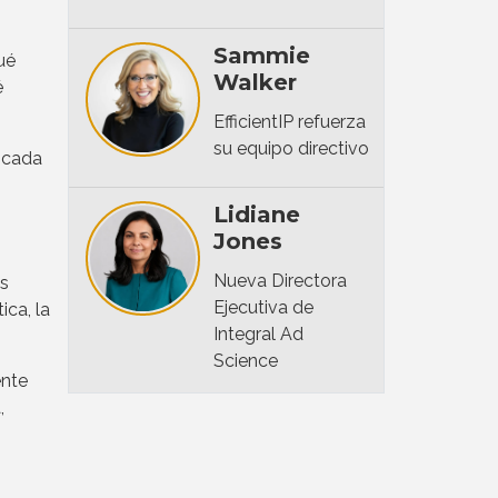
Sammie
ué
Walker
é
EfficientIP refuerza
su equipo directivo
 cada
Lidiane
Jones
Nueva Directora
es
Ejecutiva de
ica, la
Integral Ad
Science
ente
,