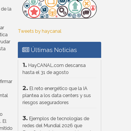
 de la
ar
Tweets by haycanal
tica
yudar
sta
Últimas Noticias
1.
HayCANAL.com descansa
hasta el 31 de agosto
firmar
2.
El reto energético que la IA
ntal
plantea a los data centers y sus
riesgos aseguradores
no
3.
Ejemplos de tecnologías de
 El
redes del Mundial 2026 que
mitido