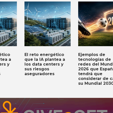
ético
El reto energético
Ejemplos de
ntea a
que la IA plantea a
tecnologías de
ers y
los data centers y
redes del Mund
sus riesgos
2026 que Españ
s
aseguradores
tendrá que
considerar de c
su Mundial 203