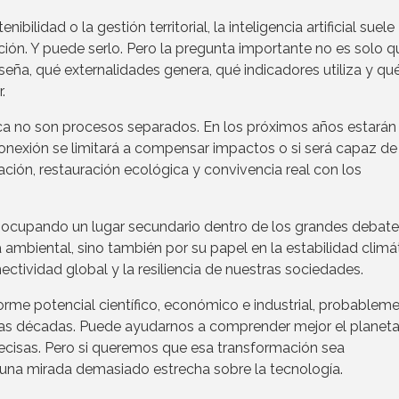
ilidad o la gestión territorial, la inteligencia artificial suele
ón. Y puede serlo. Pero la pregunta importante no es solo q
iseña, qué externalidades genera, qué indicadores utiliza y qu
.
ica no son procesos separados. En los próximos años estarán
onexión se limitará a compensar impactos o si será capaz de
ración, restauración ecológica y convivencia real con los
r ocupando un lugar secundario dentro de los grandes debat
ambiental, sino también por su papel en la estabilidad climát
nectividad global y la resiliencia de nuestras sociedades.
enorme potencial científico, económico e industrial, probablem
mas décadas. Puede ayudarnos a comprender mejor el planeta
recisas. Pero si queremos que esa transformación sea
una mirada demasiado estrecha sobre la tecnología.