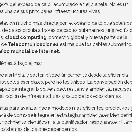
 90% del exceso de calor acumulado en el planeta. No es un
es una de sus principales infraestructuras vivas.
relación mucho más directa con el océano de lo que solemos
al de datos circula a través de cables submarinos, una red físi
os,
cloud computing
, comercio global y buena parte de la
l de
Telecomunicaciones
estima que los cables submarino
áfico mundial de Internet
.
ién está bajo el mar.
ncia artificial y sostenibilidad únicamente desde la eficiencia
 aspectos esenciales, pero no los únicos. La conversación de
az de integrar biodiversidad, resiliencia ambiental, recursos
ocalización de infraestructuras y salud de los ecosistemas.
rias para avanzar hacia modelos más eficientes, predictivos 
rá de cómo se integre en estrategias ambientales bien defin
 conocimiento científico ni a la planificación responsable, ni t
 ecosistemas de los que dependemos.