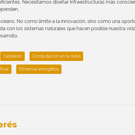
eficientes. Necesitamos diseñar infraestructuras más conscie
dependen.
l océano. No como límite a la innovación, sino como una opor
da con los sistemas naturales que hacen posible nuestra vida
arrollo.
Cableado
Computación en la nube
ficial
Eficiencia energética
erés