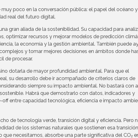
muy poco en la conversación pública: el papel del océano y
d real del futuro digital.
n una gran aliada de la sostenibilidad. Su capacidad para analiz
os, optimizar recursos y mejorar modelos de predicción climá
iencia, la economía y la gestión ambiental. También puede a
s complejos y tomar mejores decisiones en ámbitos donde ha
cil de procesar.
n, sino dotarla de mayor profundidad ambiental. Para que el
al, su desarrollo debe ir acompañado de criterios claros de
considerando siempre su impacto ambiental. No bastará con a
sostenible. Habrá que demostrarlo con datos, indicadores y
e-off entre capacidad tecnológica, eficiencia e impacto ambie
 de tecnología verde, transición digital y eficiencia. Pero 
dad de los sistemas naturales que sostienen esa transición.
 que necesitamos, absorbe una parte significativa del CO₂ e