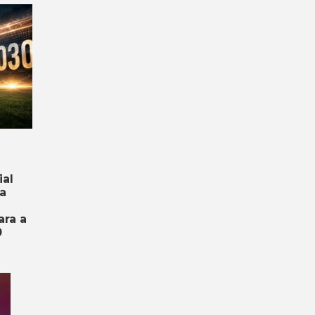
ial
a
ara a
0