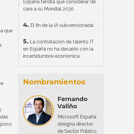
España tendrá que considerar de
cara a su Mundial 2030
4.
El fin de la IA subvencionada
ca que
5.
La contratación de talento IT
s
en España no ha decaído con la
incertidumbre económica
Nombramientos
be
Fernando
Valiño
y
idas.
Microsoft España
ampoco
designa director
de Sector Público