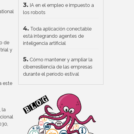
3.
IA en el empleo e impuesto a
ational
los robots
4.
Toda aplicación conectable
está integrando agentes de
do de
inteligencia artificial
rial y
5.
Cómo mantener y ampliar la
ciberresiliencia de las empresas
durante el período estival
a este
 la
acional
030,