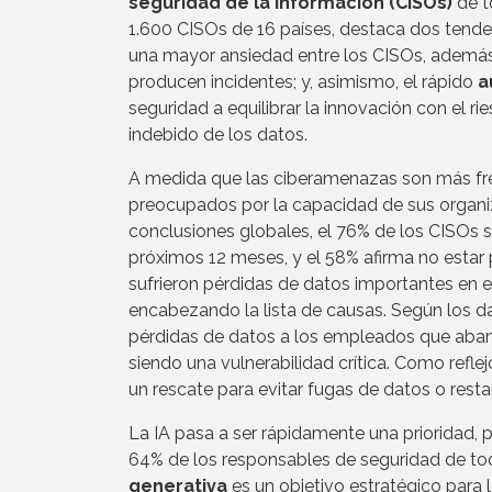
seguridad de la información (CISOs)
de t
1.600 CISOs de 16 países, destaca dos tenden
una mayor ansiedad entre los CISOs, además
producen incidentes; y, asimismo, el rápido
a
seguridad a equilibrar la innovación con el ri
indebido de los datos.
A medida que las ciberamenazas son más fre
preocupados por la capacidad de sus organiza
conclusiones globales, el 76% de los CISOs se
próximos 12 meses, y el 58% afirma no estar 
sufrieron pérdidas de datos importantes en e
encabezando la lista de causas. Según los da
pérdidas de datos a los empleados que aba
siendo una vulnerabilidad crítica. Como refle
un rescate para evitar fugas de datos o rest
La IA pasa a ser rápidamente una prioridad,
64% de los responsables de seguridad de tod
generativa
es un objetivo estratégico para 