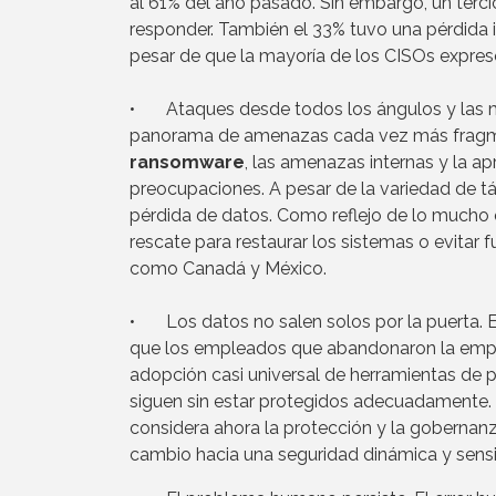
al 61% del año pasado. Sin embargo, un terc
responder. También el 33% tuvo una pérdida i
pesar de que la mayoría de los CISOs expresó
• Ataques desde todos los ángulos y las m
panorama de amenazas cada vez más fragme
ransomware
, las amenazas internas y la ap
preocupaciones. A pesar de la variedad de tác
pérdida de datos. Como reflejo de lo mucho 
rescate para restaurar los sistemas o evitar
como Canadá y México.
• Los datos no salen solos por la puerta. E
que los empleados que abandonaron la empres
adopción casi universal de herramientas de 
siguen sin estar protegidos adecuadamente. 
considera ahora la protección y la goberna
cambio hacia una seguridad dinámica y sensi