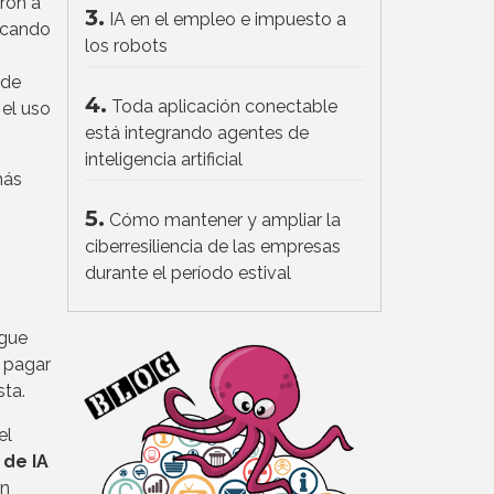
ron a
3.
IA en el empleo e impuesto a
ocando
los robots
 de
4.
Toda aplicación conectable
 el uso
está integrando agentes de
inteligencia artificial
más
5.
Cómo mantener y ampliar la
ciberresiliencia de las empresas
durante el período estival
igue
a pagar
sta.
el
 de IA
en