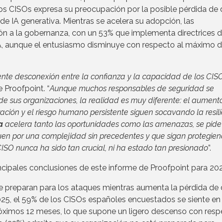
los CISOs expresa su preocupación por la posible pérdida de
de IA generativa. Mientras se acelera su adopción, las
ión a la gobernanza, con un 53% que implementa directrices 
A, aunque el entusiasmo disminuye con respecto al máximo d
ente desconexión entre la confianza y la capacidad de los CIS
 Proofpoint. “
Aunque muchos responsables de seguridad se
de sus organizaciones, la realidad es muy diferente: el aument
ración y el riesgo humano persistente siguen socavando la resili
a
acelera tanto las oportunidades como las amenazas, se pide 
 por una complejidad sin precedentes y que sigan protegien
CISO nunca ha sido tan crucial, ni ha estado tan presionado
”.
ncipales conclusiones de este informe de Proofpoint para 20
e preparan para los ataques mientras aumenta la pérdida de
2025, el 59% de los CISOs españoles encuestados se siente en
próximos 12 meses, lo que supone un ligero descenso con res