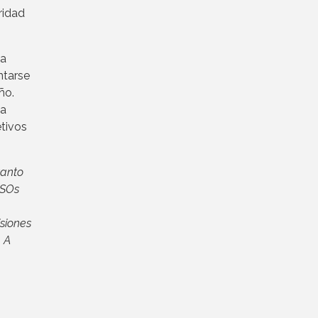
ridad
na
ntarse
ño.
la
etivos
tanto
ISOs
isiones
 A