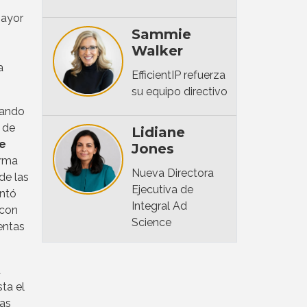
mayor
Sammie
Walker
a
EfficientIP refuerza
su equipo directivo
cando
 de
Lidiane
de
Jones
irma
Nueva Directora
de las
Ejecutiva de
entó
Integral Ad
 con
Science
entas
a
ta el
las