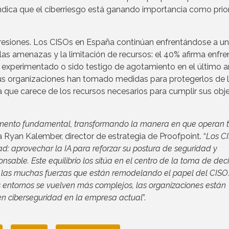
 indica que el ciberriesgo está ganando importancia como prio
esiones. Los CISOs en España continúan enfrentándose a u
as amenazas y la limitación de recursos: el 40% afirma enfre
r experimentado o sido testigo de agotamiento en el último a
us organizaciones han tomado medidas para protegerlos de 
a que carece de los recursos necesarios para cumplir sus obj
emento fundamental, transformando la manera en que operan 
a Ryan Kalember, director de estrategia de Proofpoint. “
Los C
d: aprovechar la IA para reforzar su postura de seguridad y
nsable. Este equilibrio los sitúa en el centro de la toma de dec
de las muchas fuerzas que están remodelando el papel del CISO.
s entornos se vuelven más complejos, las organizaciones están
en ciberseguridad en la empresa actual
”.