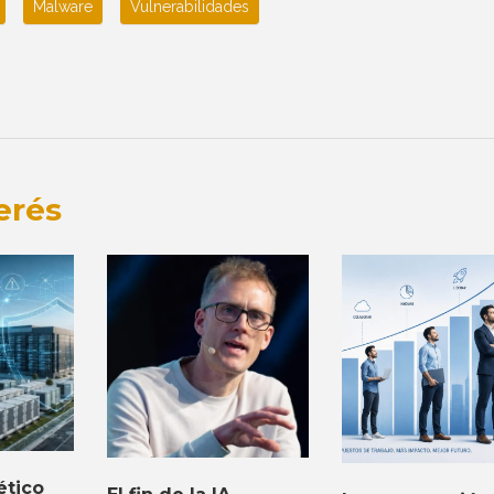
Malware
Vulnerabilidades
erés
ético