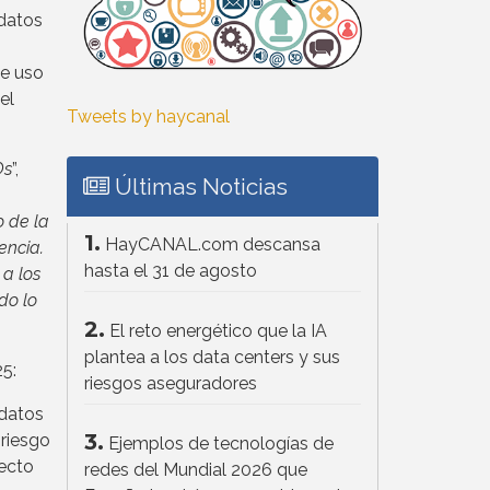
 datos
de uso
el
Tweets by haycanal
Os
”,
Últimas Noticias
o de la
1.
HayCANAL.com descansa
encia.
hasta el 31 de agosto
a los
do lo
2.
El reto energético que la IA
plantea a los data centers y sus
25:
riesgos aseguradores
 datos
3.
 riesgo
Ejemplos de tecnologías de
pecto
redes del Mundial 2026 que