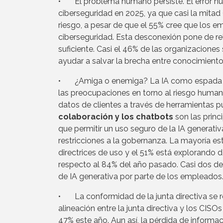
• El problema humano persiste. El error hum
ciberseguridad en 2025, ya que casi la mita
riesgo, a pesar de que el 55% cree que los e
ciberseguridad. Esta desconexión pone de reli
suficiente. Casi el 46% de las organizaciones
ayudar a salvar la brecha entre conocimien
• ¿Amiga o enemiga? La IA como espada de d
las preocupaciones en torno al riesgo human
datos de clientes a través de herramientas p
colaboración y los chatbots
son las princ
que permitir un uso seguro de la IA generati
restricciones a la gobernanza. La mayoría 
directrices de uso y el 51% está explorando
respecto al 84% del año pasado. Casi dos de
de IA generativa por parte de los empleados
• La conformidad de la junta directiva se r
alineación entre la junta directiva y los C
47% este año. Aun así, la pérdida de informac