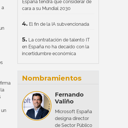
España tendrá que considerar de
 a
cara a su Mundial 2030
4.
El fin de la IA subvencionada
un
5.
La contratación de talento IT
en España no ha decaído con la
incertidumbre económica
es
Nombramientos
firma
la
Fernando
s
Valiño
 un
Microsoft España
designa director
de Sector Público