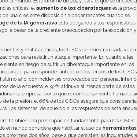
odo el mundo. Este informe de 2025, para el que se encuesta
cias críticas: el
aumento de los ciberataques
está prov
 de una creciente disposición a pagar rescates cuando se
uge de la IA generativa
está obligando a los responsables
esgo, a pesar de la creciente preocupación por la exposición y
cuentes y multifacéticas, los CISOs se muestran cada vez 
ciones para resistir un ataque importante. En cuanto a las
 siente en riesgo de sufrir un ciberataque importante en los
preparado para responder ante ello. Dos tercios de los CISOs
l último año, con incidentes provocados por personal interno
tos de la encuesta, el 92% atribuye al menos parte de estas
ndonan la empresa, por lo que el comportamiento humano s
jo de la presión, el 66% de los CISOs asegura que considerarí
aurar los sistemas, de acuerdo a las respuestas de esta encue
 pero también una preocupación fundamental para los CISOs: 
o el mundo considera que habilitar el uso de
herramientas
los próximos dos años, pese a que persisten las inquietudes 