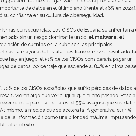
io (33%) admite que su organización no está preparada para
mportante de datos en el último año (frente al 46% en 2024),
 su confianza en su cultura de ciberseguridad.
ismas consecuencias. Los CISOs de España se enfrentan a 
ntado, sin un riesgo dominante único:
el malware, el
ropiación de cuentas en la nube son las principales
ticas, la mayoría de los ataques tiene el mismo resultado: la
que hay en juego, el 51% de los CISOs consideraría pagar un
 fugas de datos, porcentaje que asciende al 84% en otros país
l 70% de los CISOs españoles que sufrió pérdidas de datos a
a tuvieron algo que ver, al igual que el año pasado. Pese a 
prevención de pérdida de datos, el 55% asegura que sus dato
Asimismo, a medida que se acelera la IA generativa, el 55%
nza de la información como una prioridad máxima, impulsando
ble al contexto.