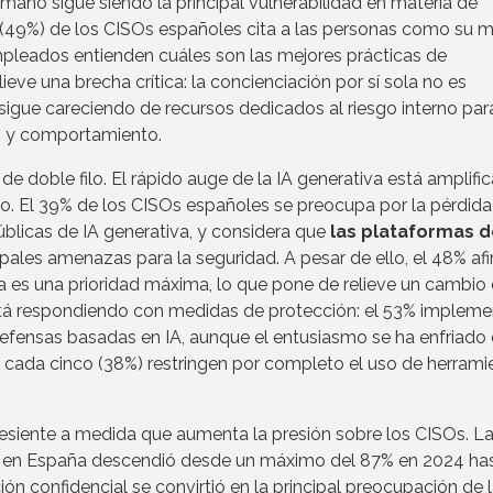
ano sigue siendo la principal vulnerabilidad en materia de
d (49%) de los CISOs españoles cita a las personas como su 
mpleados entienden cuáles son las mejores prácticas de
eve una brecha crítica: la concienciación por sí sola no es
 sigue careciendo de recursos dedicados al riesgo interno par
to y comportamiento.
oble filo. El rápido auge de la IA generativa está amplifi
o. El 39% de los CISOs españoles se preocupa por la pérdida
úblicas de IA generativa, y considera que
las plataformas 
ipales amenazas para la seguridad. A pesar de ello, el 48% af
va es una prioridad máxima, lo que pone de relieve un cambio 
está respondiendo con medidas de protección: el 53% implem
 defensas basadas en IA, aunque el entusiasmo se ha enfriado
 cada cinco (38%) restringen por completo el uso de herrami
.
esiente a medida que aumenta la presión sobre los CISOs. L
ISOs en España descendió desde un máximo del 87% en 2024 has
ión confidencial se convirtió en la principal preocupación de 