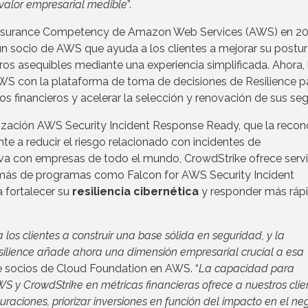
 valor empresarial medible
”.
r Insurance Competency de Amazon Web Services (AWS) en 20
un socio de AWS que ayuda a los clientes a mejorar su postu
ros asequibles mediante una experiencia simplificada. Ahora, 
AWS con la plataforma de toma de decisiones de Resilience p
os financieros y acelerar la selección y renovación de sus seg
alización AWS Security Incident Response Ready, que la reco
 a reducir el riesgo relacionado con incidentes de
iva con empresas de todo el mundo, CrowdStrike ofrece servi
además de programas como Falcon for AWS Security Incident
 fortalecer su
resiliencia cibernética
y responder más ráp
os clientes a construir una base sólida en seguridad, y la
esilience añade ahora una dimensión empresarial crucial a esa
 de socios de Cloud Foundation en AWS. “
La capacidad para
S y CrowdStrike en métricas financieras ofrece a nuestros clie
aciones, priorizar inversiones en función del impacto en el ne