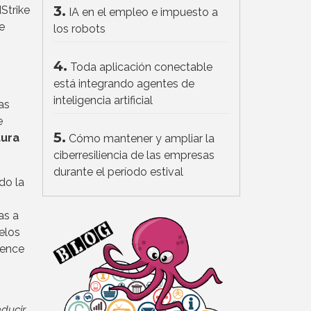
3.
Strike
IA en el empleo e impuesto a
e
los robots
4.
Toda aplicación conectable
está integrando agentes de
inteligencia artificial
as
e
5.
ura
Cómo mantener y ampliar la
ciberresiliencia de las empresas
durante el período estival
do la
as a
elos
ience
educir