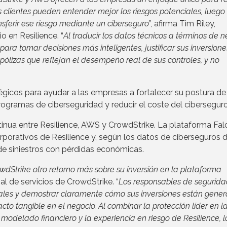
os clientes pueden entender mejor los riesgos potenciales, luego
nsferir ese riesgo mediante un ciberseguro
”, afirma Tim Riley,
o en Resilience. “
Al traducir los datos técnicos a términos de 
ara tomar decisiones más inteligentes, justificar sus inversione
 pólizas que reflejan el desempeño real de sus controles, y no
égicos para ayudar a las empresas a fortalecer su postura de
rogramas de ciberseguridad y reducir el coste del ciberseguro
tinua entre Resilience, AWS y CrowdStrike. La plataforma Fal
rporativos de Resilience y, según los datos de ciberseguros d
e siniestros con pérdidas económicas.
owdStrike otro retorno más sobre su inversión en la plataforma
al de servicios de CrowdStrike. “
Los responsables de segurid
onales y demostrar claramente cómo sus inversiones están gene
acto tangible en el negocio. Al combinar la protección líder en l
 modelado financiero y la experiencia en riesgo de Resilience, l