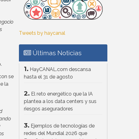
negocio
s
Tweets by haycanal
Últimas Noticias
.
1.
HayCANAL.com descansa
con se
hasta el 31 de agosto
e la
2.
El reto energético que la IA
plantea a los data centers y sus
riesgos aseguradores
ad
rando
3.
Ejemplos de tecnologías de
a
redes del Mundial 2026 que
os