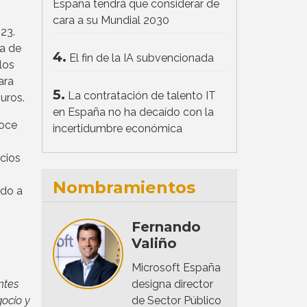
España tendrá que considerar de
cara a su Mundial 2030
23.
ra de
4.
El fin de la IA subvencionada
los
ara
5.
La contratación de talento IT
uros.
en España no ha decaído con la
noce
incertidumbre económica
cios
Nombramientos
ido a
Fernando
Valiño
Microsoft España
ntes
designa director
gocio y
de Sector Público