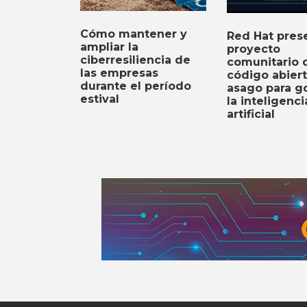
Cómo mantener y
Red Hat prese
ampliar la
proyecto
ciberresiliencia de
comunitario 
las empresas
código abier
durante el período
asago para g
estival
la inteligenci
artificial