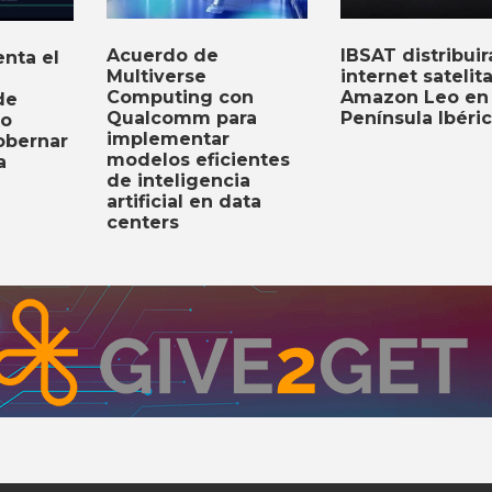
Acuerdo de
IBSAT distribuir
nta el
Multiverse
internet satelit
Computing con
Amazon Leo en 
de
Qualcomm para
Península Ibéri
to
implementar
obernar
modelos eficientes
a
de inteligencia
artificial en data
centers