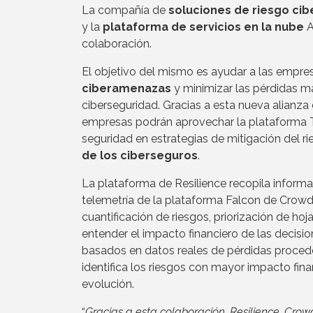
La compañía de
soluciones de riesgo cib
y la
plataforma de servicios en la nube
A
colaboración.
El objetivo del mismo es ayudar a las empre
ciberamenazas
y minimizar las pérdidas ma
ciberseguridad. Gracias a esta nueva alianz
empresas podrán aprovechar la plataforma T
seguridad en estrategias de mitigación del r
de los ciberseguros
.
La plataforma de Resilience recopila inform
telemetría de la plataforma Falcon de Crow
cuantificación de riesgos, priorización de ho
entender el impacto financiero de las decis
basados en datos reales de pérdidas procede
identifica los riesgos con mayor impacto fina
evolución.
“
Gracias a esta colaboración, Resilience, Cro