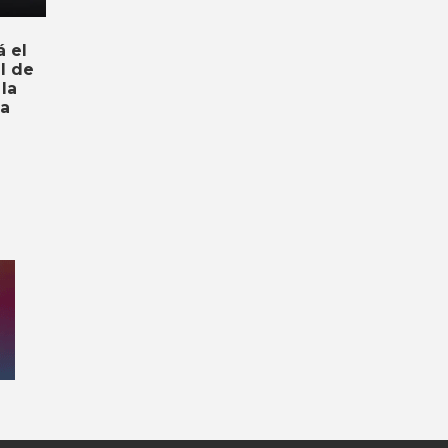
á el
al de
la
ca