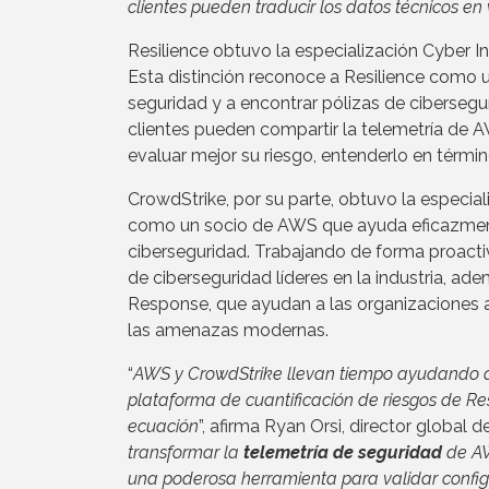
clientes pueden traducir los datos técnicos en
Resilience obtuvo la especialización Cybe
Esta distinción reconoce a Resilience como 
seguridad y a encontrar pólizas de cibersegu
clientes pueden compartir la telemetría de 
evaluar mejor su riesgo, entenderlo en términ
CrowdStrike, por su parte, obtuvo la especi
como un socio de AWS que ayuda eficazmente
ciberseguridad. Trabajando de forma proact
de ciberseguridad líderes en la industria, 
Response, que ayudan a las organizaciones a
las amenazas modernas.
“
AWS y CrowdStrike llevan tiempo ayudando a l
plataforma de cuantificación de riesgos de R
ecuación
”, afirma Ryan Orsi, director global
transformar la
telemetría de seguridad
de AW
una poderosa herramienta para validar configur