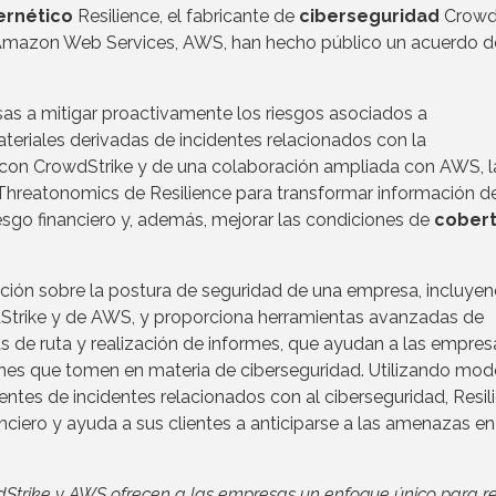
ernético
Resilience, el fabricante de
ciberseguridad
Crowd
mazon Web Services, AWS, han hecho público un acuerdo d
sas a mitigar proactivamente los riesgos asociados a
teriales derivadas de incidentes relacionados con la
a con CrowdStrike y de una colaboración ampliada con AWS, l
hreatonomics de Resilience para transformar información d
iesgo financiero y, además, mejorar las condiciones de
cobert
ación sobre la postura de seguridad de una empresa, incluyen
dStrike y de AWS, y proporciona herramientas avanzadas de
jas de ruta y realización de informes, que ayudan a las empres
iones que tomen en materia de ciberseguridad. Utilizando mod
ntes de incidentes relacionados con al ciberseguridad, Resil
nciero y ayuda a sus clientes a anticiparse a las amenazas en
wdStrike y AWS ofrecen a las empresas un enfoque único para r