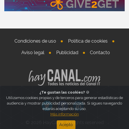
Condiciones de uso
Política de cookies
Aviso legal
Publicidad
Contacto
¿Te gustan las cookies?
🍪
Utilizamos cookies propias y de terceros para generar estadísticas de
audiencia y mostrar publicidad personalizada. Si sigues navegando
estarás aceptando su uso.
Más información
© 2026 HayCanal. All rights reserved
Acepto