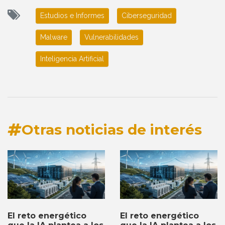
Estudios e Informes
Ciberseguridad
Malware
Vulnerabilidades
Inteligencia Artificial
Otras noticias de interés
El reto energético
El reto energético