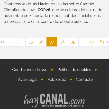
Conferencia de las Naciones Unidas sobre Cambio
Climático de 2021,
COP26
, que se celebra del 1 al 12 de
noviembre en Escocia, la responsabilidad social de las
empresas está en el centro del debate público.
rior
1
…
35
36
37
38
39
…
47
Sigui
Condiciones de uso
Política de cookies
Aviso legal
Publicidad
Contacto