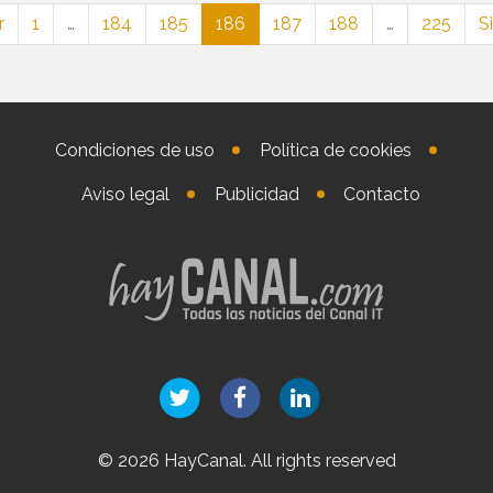
r
1
…
184
185
186
187
188
…
225
S
Condiciones de uso
Política de cookies
Aviso legal
Publicidad
Contacto
© 2026 HayCanal. All rights reserved