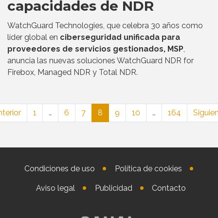
capacidades de NDR
WatchGuard Technologies, que celebra 30 años como
líder global en
ciberseguridad unificada para
proveedores de servicios gestionados, MSP
,
anuncia las nuevas soluciones WatchGuard NDR for
Firebox, Managed NDR y Total NDR.
terior
1
…
6
7
8
9
10
…
164
Siguie
Condiciones de uso
Política de cookies
Aviso legal
Publicidad
Contacto