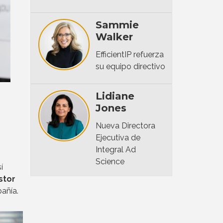
Sammie
Walker
EfficientIP refuerza
su equipo directivo
Lidiane
Jones
Nueva Directora
Ejecutiva de
Integral Ad
Science
í
stor
añía.