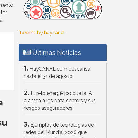
miento
tor
a.
Tweets by haycanal
Últimas Noticias
1.
HayCANAL.com descansa
hasta el 31 de agosto
2.
El reto energético que la IA
a
plantea a los data centers y sus
riesgos aseguradores
su
3.
Ejemplos de tecnologías de
redes del Mundial 2026 que