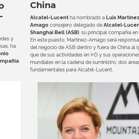
China
o
-
Alcatel-Lucent
ha nombrado a
Luis Martíne
Amago
consejero delegado de
Alcatel-Luce
Shanghai Bell (ASB)
, su principal compañía en
edes y
En este puesto, Martínez-Amago será responsa
sas, ha
del negocio de ASB dentro y fuera de China al i
onio
que de sus actividades en I+D y sus operacione
ompañía
mundiales en la cadena de suministro, dos área
fundamentales para Alcatel-Lucent.