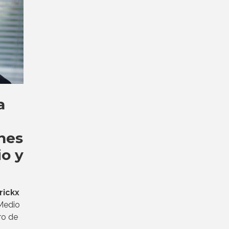
a
nes
o y
rickx
Medio
ro de