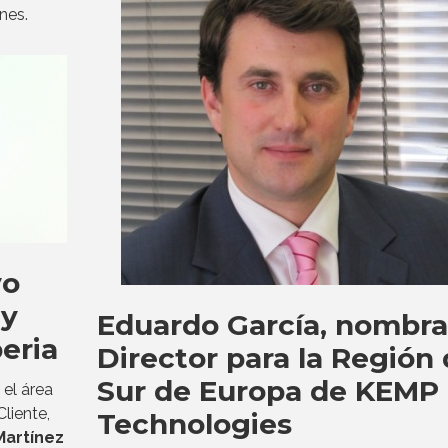
nes.
vo
 y
Eduardo García, nombr
eria
Director para la Región 
Sur de Europa de KEMP
 el área
liente,
Technologies
Martínez