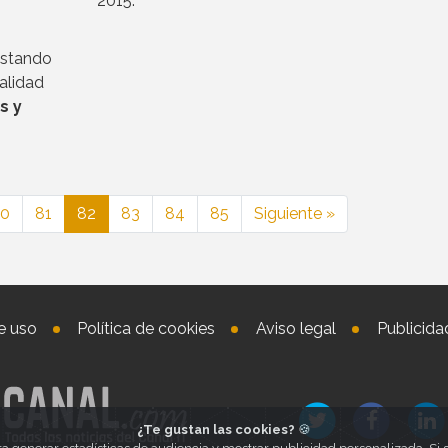
2015.
postando
alidad
s y
0
81
82
83
84
85
Siguiente »
e uso
Política de cookies
Aviso legal
Publicida
¿Te gustan las cookies?
🍪