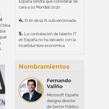
España tendrá que considerar de
cara a su Mundial 2030
z
4.
nt
El fin de la IA subvencionada
 China.
ble
5.
La contratación de talento IT
gual
en España no ha decaído con la
s
incertidumbre económica
s
Nombramientos
Fernando
Valiño
Microsoft España
designa director
de Sector Público