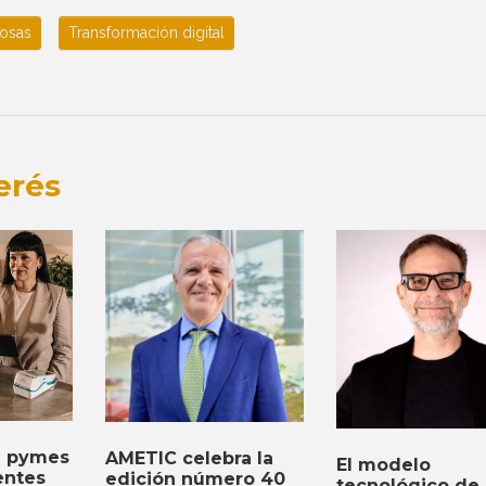
cosas
Transformación digital
erés
a pymes
AMETIC celebra la
El modelo
entes
edición número 40
tecnológico de 