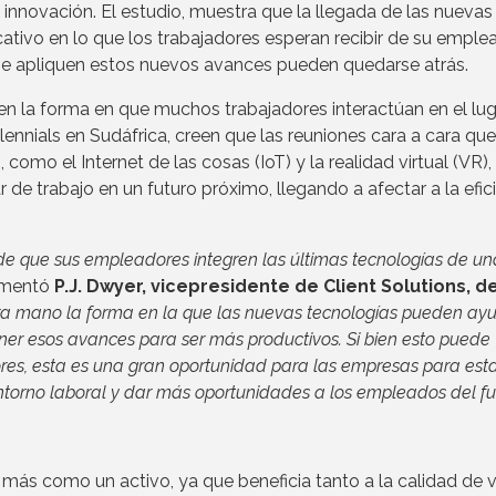
a innovación. El estudio, muestra que la llegada de las nuevas
ativo en lo que los trabajadores esperan recibir de su emplea
se apliquen estos nuevos avances pueden quedarse atrás.
n la forma en que muchos trabajadores interactúan en el lug
lennials en Sudáfrica, creen que las reuniones cara a cara qu
omo el Internet de las cosas (IoT) y la realidad virtual (VR),
ar de trabajo en un futuro próximo, llegando a afectar a la efic
de que sus empleadores integren las últimas tecnologías de un
omentó
P.J. Dwyer, vicepresidente de Client Solutions, d
ra mano la forma en la que las nuevas tecnologías pueden ay
ner esos avances para ser más productivos. Si bien esto puede
s, esta es una gran oportunidad para las empresas para esta
 entorno laboral y dar más oportunidades a los empleados del fu
 más como un activo, ya que beneficia tanto a la calidad de 