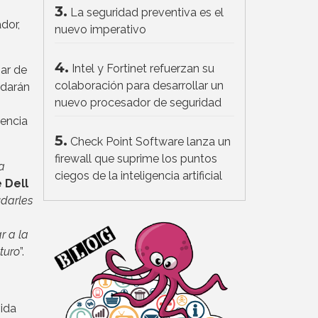
3.
La seguridad preventiva es el
dor,
nuevo imperativo
4.
Intel y Fortinet refuerzan su
ar de
colaboración para desarrollar un
edarán
nuevo procesador de seguridad
iencia
5.
Check Point Software lanza un
firewall que suprime los puntos
a
ciegos de la inteligencia artificial
e Dell
udarles
r a la
turo
”.
vida