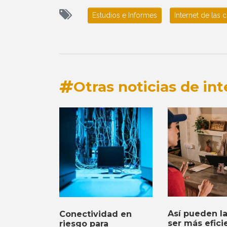
Estudios e Informes
Internet de las 
Otras noticias de int
Así pueden l
Conectividad en
ser más efici
riesgo para