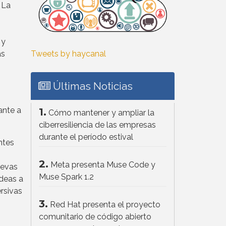
 La
 y
ás
Tweets by haycanal
Últimas Noticias
ante a
1.
Cómo mantener y ampliar la
ciberresiliencia de las empresas
durante el período estival
ntes
2.
Meta presenta Muse Code y
uevas
Muse Spark 1.2
ideas a
ersivas
3.
Red Hat presenta el proyecto
comunitario de código abierto