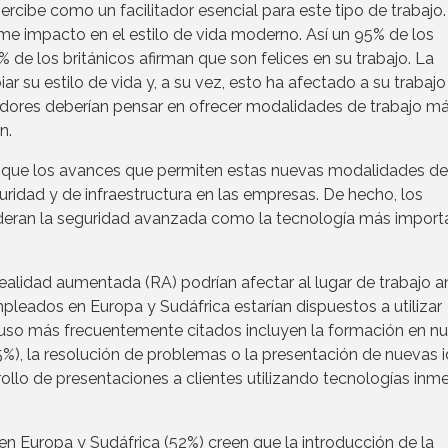
ercibe como un facilitador esencial para este tipo de trabajo.
me impacto en el estilo de vida moderno. Así un 95% de los
 de los británicos afirman que son felices en su trabajo. La
r su estilo de vida y, a su vez, esto ha afectado a su trabajo
adores deberían pensar en ofrecer modalidades de trabajo m
n.
que los avances que permiten estas nuevas modalidades de
ridad y de infraestructura en las empresas. De hecho, los
deran la seguridad avanzada como la tecnología más import
 realidad aumentada (RA) podrían afectar al lugar de trabajo a
leados en Europa y Sudáfrica estarían dispuestos a utilizar
 uso más frecuentemente citados incluyen la formación en n
25%), la resolución de problemas o la presentación de nuevas 
rrollo de presentaciones a clientes utilizando tecnologías inm
 Europa y Sudáfrica (52%) creen que la introducción de la