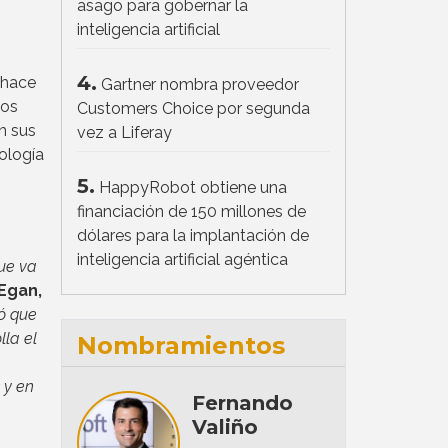
asago para gobernar la
inteligencia artificial
4.
 hace
Gartner nombra proveedor
los
Customers Choice por segunda
n sus
vez a Liferay
ología
5.
HappyRobot obtiene una
financiación de 150 millones de
dólares para la implantación de
inteligencia artificial agéntica
que va
Egan,
ió que
lla el
Nombramientos
 y en
Fernando
Valiño