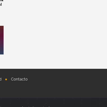
l
d
Contacto