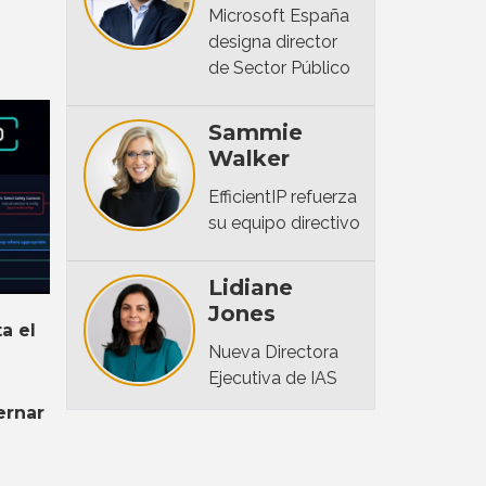
Microsoft España
designa director
de Sector Público
Sammie
Walker
EfficientIP refuerza
su equipo directivo
Lidiane
Jones
a el
Nueva Directora
Ejecutiva de IAS
ernar