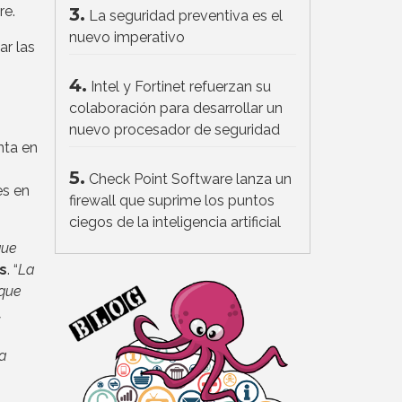
re.
3.
La seguridad preventiva es el
nuevo imperativo
ar las
4.
Intel y Fortinet refuerzan su
colaboración para desarrollar un
nuevo procesador de seguridad
nta en
5.
Check Point Software lanza un
es en
firewall que suprime los puntos
ciegos de la inteligencia artificial
que
s
. “
La
oque
,
va