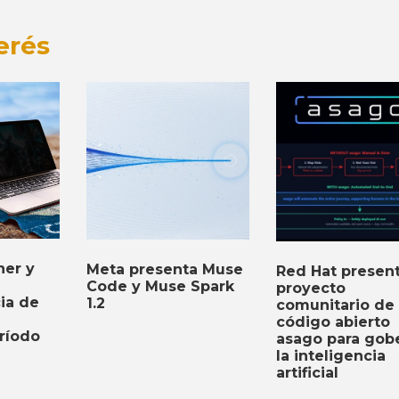
erés
er y
Meta presenta Muse
Red Hat present
Code y Muse Spark
proyecto
cia de
1.2
comunitario de
código abierto
ríodo
asago para gob
la inteligencia
artificial