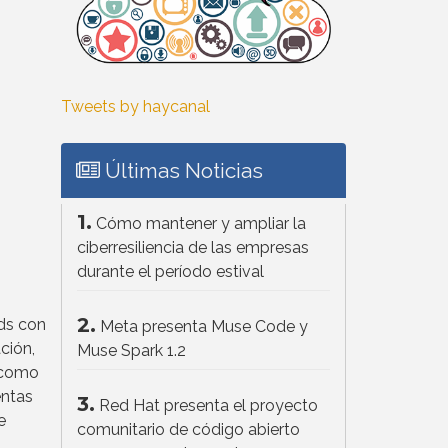
Tweets by haycanal
Últimas Noticias
1.
Cómo mantener y ampliar la
ciberresiliencia de las empresas
durante el período estival
2.
ads con
Meta presenta Muse Code y
ción,
Muse Spark 1.2
a como
entas
3.
Red Hat presenta el proyecto
e
comunitario de código abierto