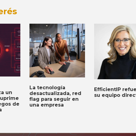
erés
La tecnología
EfficientIP refu
za un
desactualizada, red
su equipo direc
suprime
flag para seguir en
iegos de
una empresa
a