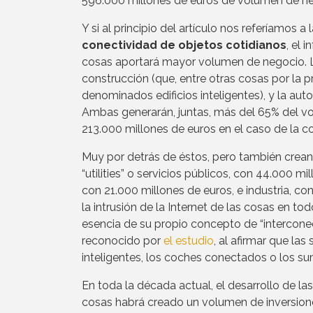
596.000 millones de euros de volumen de neg
Y si al principio del artículo nos referíamos 
conectividad de objetos cotidianos
, el 
cosas aportará mayor volumen de negocio. Los
construcción (que, entre otras cosas por la pr
denominados edificios inteligentes), y la au
Ambas generarán, juntas, más del 65% del vo
213.000 millones de euros en el caso de la c
Muy por detrás de éstos, pero también creand
“utilities” o servicios públicos, con 44.000 mi
con 21.000 millones de euros, e industria, c
la intrusión de la Internet de las cosas en 
esencia de su propio concepto de “interconect
reconocido por
el estudio
, al afirmar que las 
inteligentes, los coches conectados o los su
En toda la década actual, el desarrollo de la
cosas habrá creado un volumen de inversione