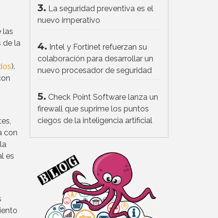
3.
La seguridad preventiva es el
nuevo imperativo
 las
 de la
4.
Intel y Fortinet refuerzan su
colaboración para desarrollar un
dos
).
nuevo procesador de seguridad
con
5.
Check Point Software lanza un
firewall que suprime los puntos
ciegos de la inteligencia artificial
tes,
a con
la
l es
s
iento