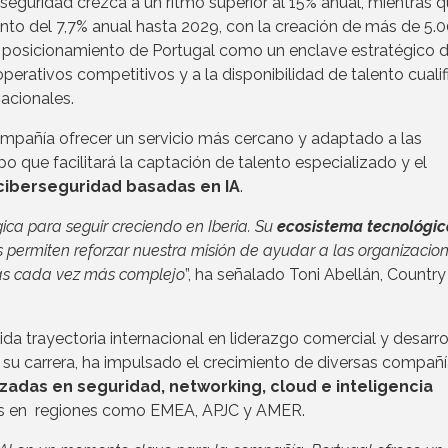
seguridad crezca a un ritmo superior al 15% anual, mientras q
nto del 7,7% anual hasta 2029, con la creación de más de 5.
l posicionamiento de Portugal como un enclave estratégico 
perativos competitivos y a la disponibilidad de talento cualif
acionales.
ompañía ofrecer un servicio más cercano y adaptado a las
 que facilitará la captación de talento especializado y el
ciberseguridad basadas en IA
.
ica para seguir creciendo en Iberia. Su
ecosistema tecnológic
s permiten reforzar nuestra misión de ayudar a las organizacio
as cada vez más complejo
”, ha señalado Toni Abellán, Country
da trayectoria internacional en liderazgo comercial y desarro
 su carrera, ha impulsado el crecimiento de diversas compañ
zadas en seguridad, networking, cloud e inteligencia
ares en regiones como EMEA, APJC y AMER.