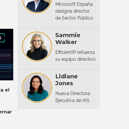
Microsoft España
designa director
de Sector Público
Sammie
Walker
EfficientIP refuerza
su equipo directivo
Lidiane
Jones
a el
Nueva Directora
Ejecutiva de IAS
ernar