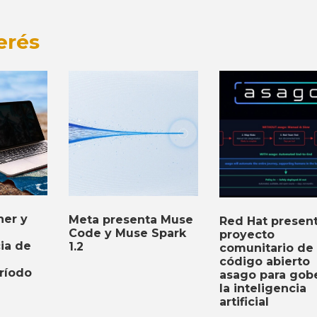
erés
er y
Meta presenta Muse
Red Hat present
Code y Muse Spark
proyecto
cia de
1.2
comunitario de
código abierto
ríodo
asago para gob
la inteligencia
artificial