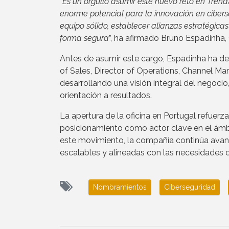
“
Es un orgullo asumir este nuevo reto en Tren
enorme potencial para la innovación en cibersegu
equipo sólido, establecer alianzas estratégica
forma segura
”, ha afirmado Bruno Espadinha,
Antes de asumir este cargo, Espadinha ha d
of Sales, Director of Operations, Channel M
desarrollando una visión integral del negoci
orientación a resultados.
La apertura de la oficina en Portugal refuerz
posicionamiento como actor clave en el ámbito
este movimiento, la compañía continúa avanz
escalables y alineadas con las necesidades
Nombramientos
Ciberseguridad