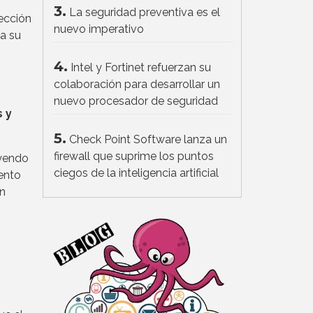
3.
La seguridad preventiva es el
rección
nuevo imperativo
za su
4.
Intel y Fortinet refuerzan su
colaboración para desarrollar un
,
nuevo procesador de seguridad
s y
5.
Check Point Software lanza un
firewall que suprime los puntos
ayendo
ciegos de la inteligencia artificial
iento
un