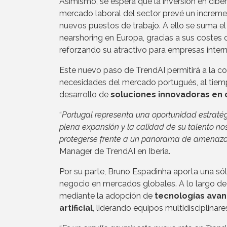
Asimismo, se espera que la inversión en ciber
mercado laboral del sector prevé un increme
nuevos puestos de trabajo. A ello se suma e
nearshoring en Europa, gracias a sus costes o
reforzando su atractivo para empresas intern
Este nuevo paso de TrendAI permitirá a la c
necesidades del mercado portugués, al tiempo
desarrollo de
soluciones innovadoras en 
“
Portugal representa una oportunidad estratég
plena expansión y la calidad de su talento no
protegerse frente a un panorama de amenaz
Manager de TrendAI en Iberia.
Por su parte, Bruno Espadinha aporta una sóli
negocio en mercados globales. A lo largo de
mediante la adopción de
tecnologías avan
artificial
, liderando equipos multidisciplin