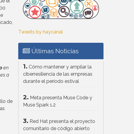
ue el
000
de
icado,
Tweets by haycanal
Últimas Noticias
1.
Cómo mantener y ampliar la
o
en
ciberresiliencia de las empresas
nes a
durante el período estival
2.
Meta presenta Muse Code y
llo de
Muse Spark 1.2
ías
3.
Red Hat presenta el proyecto
comunitario de código abierto