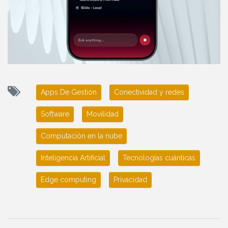
Apps De Gestión
Conectividad y redes
Software
Movilidad
Computación en la nube
Inteligencia Artificial
Tecnologías cuánticas
Edge computing
Privacidad