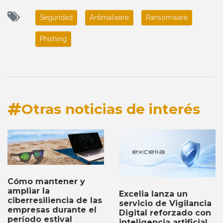
Seguridad
Antimalware
Ransomware
Phishing
Otras noticias de interés
Cómo mantener y
ampliar la
Excelia lanza un
ciberresiliencia de las
servicio de Vigilancia
empresas durante el
Digital reforzado con
período estival
inteligencia artificial