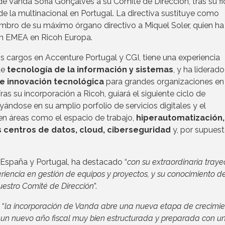
e Vanda Sofia Gonçalves a su Comité de Dirección, tras su fi
 de la multinacional en Portugal. La directiva sustituye como
bro de su máximo órgano directivo a Miquel Soler, quien ha
on EMEA en Ricoh Europa.
 cargos en Accenture Portugal y CGI, tiene una experiencia
de
tecnología de la información y sistemas
, y ha liderado
e innovación tecnológica
para grandes organizaciones en
Tras su incorporación a Ricoh, guiará el siguiente ciclo de
ándose en su amplio porfolio de servicios digitales y el
en áreas como el espacio de trabajo,
hiperautomatización,
s centros de datos, cloud, ciberseguridad
y, por supuest
España y Portugal, ha destacado “
con su extraordinaria traye
eriencia en gestión de equipos y proyectos, y su conocimiento de
uestro Comité de Dirección
”.
 “
la incorporación de Vanda abre una nueva etapa de crecimie
en un nuevo año fiscal muy bien estructurada y preparada con u