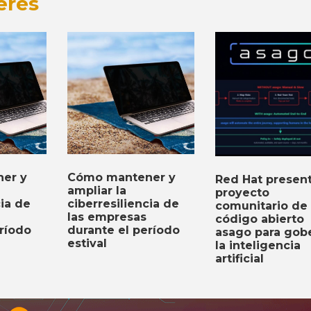
erés
er y
Cómo mantener y
Red Hat present
ampliar la
proyecto
cia de
ciberresiliencia de
comunitario de
las empresas
código abierto
ríodo
durante el período
asago para gob
estival
la inteligencia
artificial