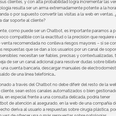
us clientes, y con alta probabilidad logra incrementar las ve
logía resulta ser un arma extremadamente potente a la hor
nda o por supuesto convertir las visitas a la web en ventas.
a dar soporte al cliente?
iente, como puede ser un Chatbot, es importante pararnos a 
poco compatible con la exactitud o la precisión que requiere 
e venta recomendada no conlleva riesgos mayores – si se con
 las respuestas que se dan a los usuarios por un canal de sopo
ensibles: necesitan ser fiables, precisas y contextualizadas, 
a de ser un canal adicional para resolver dudas sobre billet
 una cuenta bancaria, descargar manuales de electrodomést
saldo de una línea telefónica…
ado a través del Chatbot no debe diferir del resto de la web
 cliente, sean estos canales automatizados o bien gestionad
 en especial frente a una consulta delicada, podría tener
bot de atención al asegurado, en la web de una compañía d
ho deriva al usuario a respuestas sobre cirugía plástica, por
n vez de ofrecer una o más respuestas sobre patologías,