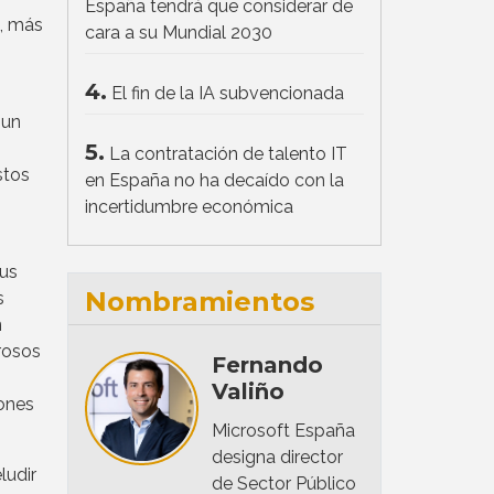
España tendrá que considerar de
t, más
cara a su Mundial 2030
4.
El fin de la IA subvencionada
 un
5.
La contratación de talento IT
stos
en España no ha decaído con la
incertidumbre económica
sus
Nombramientos
s
n
rosos
Fernando
Valiño
ones
Microsoft España
designa director
ludir
de Sector Público