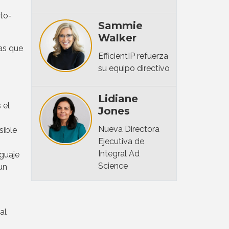
-to-
Sammie
Walker
cas que
EfficientIP refuerza
su equipo directivo
Lidiane
 el
Jones
Nueva Directora
sible
Ejecutiva de
Integral Ad
guaje
Science
un
al