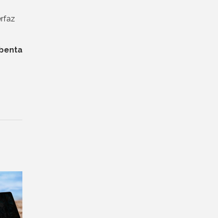
erfaz
nbenta