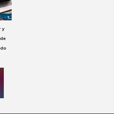
 y
 de
odo