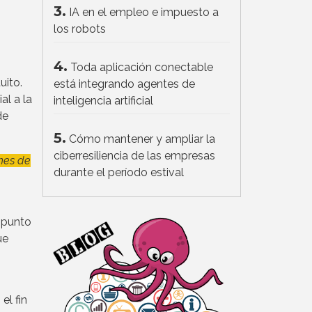
3.
IA en el empleo e impuesto a
los robots
4.
Toda aplicación conectable
uito.
está integrando agentes de
al a la
inteligencia artificial
de
5.
Cómo mantener y ampliar la
ciberresiliencia de las empresas
nes de
durante el período estival
 punto
ue
el fin