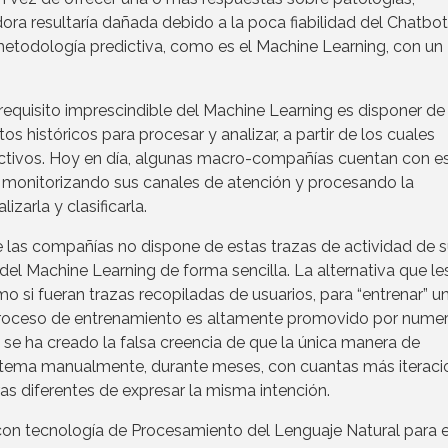
ora resultaría dañada debido a la poca fiabilidad del Chatbo
etodología predictiva, como es el Machine Learning, con un
requisito imprescindible del Machine Learning es disponer de
 históricos para procesar y analizar, a partir de los cuales
ctivos. Hoy en día, algunas macro-compañías cuentan con e
 monitorizando sus canales de atención y procesando la
arla y clasificarla.
e las compañías no dispone de estas trazas de actividad de 
 del Machine Learning de forma sencilla. La alternativa que le
si fueran trazas recopiladas de usuarios, para “entrenar” u
proceso de entrenamiento es altamente promovido por nume
se ha creado la falsa creencia de que la única manera de
stema manualmente, durante meses, con cuantas más iteraci
s diferentes de expresar la misma intención.
con tecnología de Procesamiento del Lenguaje Natural para e