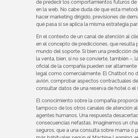
de predecir los comportamientos futuros de s
en la web. No cabe duda de que esta metodo
hacer marketing dirigido, previsiones de dema
qué pasa si se aplica la misma estrategia par
En el contexto de un canal de atención al cl
en el concepto de predicciones, que resulta 
mundo del soporte. Si bien una predicción d
la venta, bien, si no se convierte, también –,
oficial de la compañía pueden ser altamente s
legal como comercialmente. El Chatbot no dej
avión, comprobar aspectos contractuales de
consultar datos de una reserva de hotel o el 
El conocimiento sobre la compañía proporcion
tampoco de los otros canales de atención al
agentes humanos. Una respuesta desacertada,
consecuencias nefastas. Imaginemos un chat
seguros, que a una consulta sobre mama o pec
más habituales según el Machine Learning, e