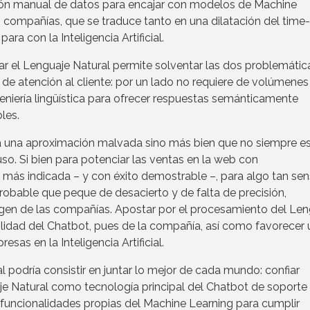
ación manual de datos para encajar con modelos de Machine
s compañías, que se traduce tanto en una dilatación del time
a con la Inteligencia Artificial.
izar el Lenguaje Natural permite solventar las dos problemáti
de atención al cliente: por un lado no requiere de volúmenes
geniería lingüística para ofrecer respuestas semánticamente
les.
ea una aproximación malvada sino más bien que no siempre es
. Si bien para potenciar las ventas en la web con
ás indicada – y con éxito demostrable –, para algo tan sen
robable que peque de desacierto y de falta de precisión,
gen de las compañías. Apostar por el procesamiento del Len
bilidad del Chatbot, pues de la compañía, así como favorecer 
sas en la Inteligencia Artificial.
 podría consistir en juntar lo mejor de cada mundo: confiar
 Natural como tecnología principal del Chatbot de soporte 
s funcionalidades propias del Machine Learning para cumplir