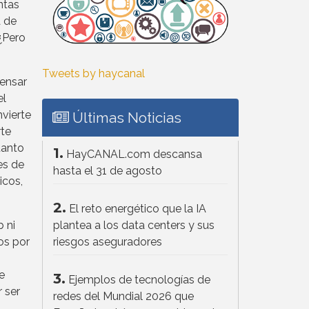
ntas
a de
 ¿Pero
Tweets by haycanal
pensar
el
vierte
Últimas Noticias
rte
tanto
1.
HayCANAL.com descansa
es de
hasta el 31 de agosto
icos,
2.
El reto energético que la IA
 ni
plantea a los data centers y sus
os por
riesgos aseguradores
e
3.
Ejemplos de tecnologías de
 ser
redes del Mundial 2026 que