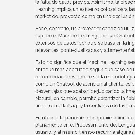
la falta de datos previos. Asimismo, la cre
Learning implica un esfuerzo colosal para la
market del proyecto como en una desilusión par
Por el contrario, un proveedor capaz de util
supone el Machine Learning para un Chatbot 
extensos de datos, por otro se basa en la in
relevantes, contextualizadas y altamente fiab
Esto no significa que el Machine Learning s
enfoque más adecuado según qué caso de uso
recomendaciones parece ser la metodología m
como un Chatbot de atención al cliente, es p
desventajas que acaban perjudicando la ima
Natural, en cambio, permite garantizar la fia
time-to-market ágil y la confianza de las empre
Frente a este panorama, la aproximación ideal
plenamente en el Procesamiento del Lenguaje
usuario, y al mismo tiempo recurrir a alguna