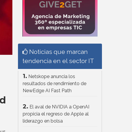
Noticias que marcan
tendencia en el sector IT
1.
Netskope anuncia los
resultados de rendimiento de
NewEdge AI Fast Path
ad
2.
El aval de NVIDIA a OpenAI
propicia el regreso de Apple al
liderazgo en bolsa
ous