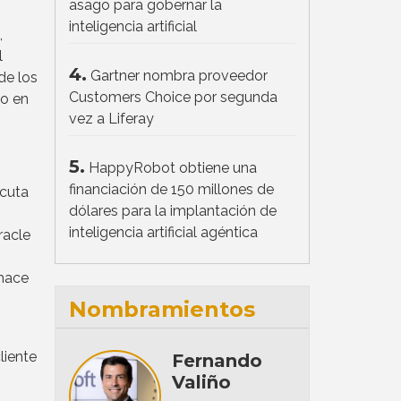
asago para gobernar la
inteligencia artificial
,
l
4.
Gartner nombra proveedor
de los
Customers Choice por segunda
do en
vez a Liferay
5.
HappyRobot obtiene una
financiación de 150 millones de
ecuta
dólares para la implantación de
inteligencia artificial agéntica
racle
 hace
Nombramientos
liente
Fernando
Valiño