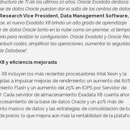
tructura de TI de los últimos 10 años, Oracle Exadata destac
se de datos Oracle puedan dar el salto de los centros de dato
 Research Vice President, Data Management Software,
, el nuevo Exadata X8 brinda un alto grado de aprendizaje
 de datos Oracle tanto en la nube como on-premise, al tiemp
rio para realizar la configuración. Oracle Exadata y Oracle Re
ucir costes, simplificar las operaciones, aumentar la segurid
cle Database
".
X8 y eficiencia mejorada
X8 incluyen los más recientes procesadores Intel Xeon y la
idas a impulsar mejoras de rendimiento: un aumento del 60%
miento Flash y un aumento del 25% en IOPS por Servidor de
 Cada servidor de almacenamiento Exadata X8 cuenta ahor
ocesamiento de la base de datos Oracle y un 40% más de
ento masivo de datos y las estrategias de consolidación de b
e precio, lo que mejora aún más la rentabilidad de la plataf