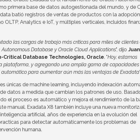
mo primera base de datos autogestionada del mundo, y de 
xadata batió registros de ventas de productos con la adopción
OLTP, Analytics e IoT, y múltiples verticales, incluidos finan
tado las cargas de trabajo más críticas para miles de clientes
e Autonomous Database y Oracle Cloud Applications
", dijo
Juan
on-Critical Database Technologies, Oracle
. "
Hoy, estamos
 la plataforma, y agregando una amplia gama de capacidades
zaje automático para aumentar aún más las ventajas de Exadata
s únicas de machine learning, incluyendo indexación automá
 de datos a medida que cambian los patrones de uso. Basad
o el proceso es automático y mejora el rendimiento de la b
juste manual. Exadata X8 también incluye una nueva monitori
teligencia artificial, años de experiencia en la evolución del
practicas para detectar automáticamente los problemas de
ntervención humana.