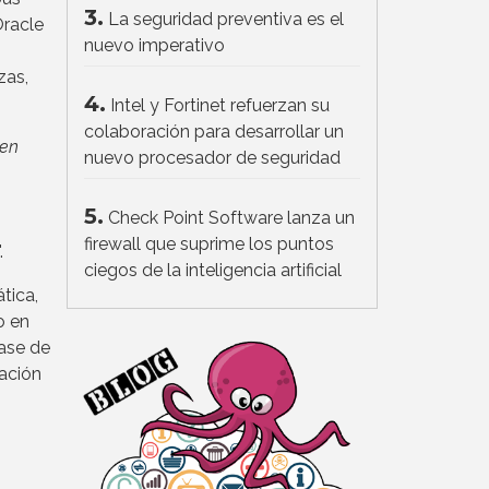
3.
La seguridad preventiva es el
Oracle
nuevo imperativo
zas,
4.
Intel y Fortinet refuerzan su
colaboración para desarrollar un
 en
nuevo procesador de seguridad
5.
Check Point Software lanza un
firewall que suprime los puntos
".
ciegos de la inteligencia artificial
tica,
o en
ase de
zación