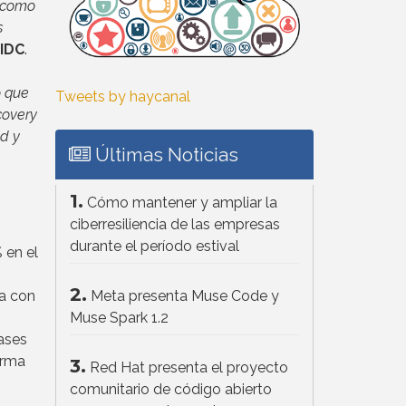
a como
s
 IDC
.
o que
Tweets by haycanal
covery
ad y
Últimas Noticias
1.
Cómo mantener y ampliar la
ciberresiliencia de las empresas
durante el período estival
 en el
2.
a con
Meta presenta Muse Code y
Muse Spark 1.2
ases
orma
3.
Red Hat presenta el proyecto
comunitario de código abierto