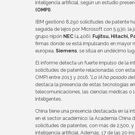
inteligencia artificial, según un estudio prese
(OMPI)
.
IBM gestionó 8.290 solicitudes de patente ha
seguida de lejos por Microsoft con 5.930, la
grupo nipón
NEC
(4.406).
Fujitsu, Hitachi,
firmas donde se está impulsando en mayor medi
europea,
Siemens
, se sitúa en undécimo lu
El informe detecta un fuerte impulso de la int
solicitudes de patente relacionadas con estas
OMPI entre 2013 y 2016. "
La IA ha pasado de
destaca la presencia de estas tecnologías en 
telecomunicaciones, las ciencias médicas o 
inteligentes.
China tiene una presencia destacada en la inte
en el sector académico: la Academia China 
solicitudes de patentes, con más de 2.500, 
inteligencia artificial. Además, 17 de las 2