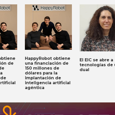
obtiene
HappyRobot obtiene
El EIC se abre a
ión de
una financiación de
tecnologías de
de
150 millones de
dual
la
dólares para la
 de
implantación de
tificial
inteligencia artificial
agéntica