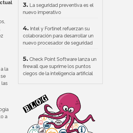
ctual
3.
La seguridad preventiva es el
nuevo imperativo
os,
4.
l
Intel y Fortinet refuerzan su
ez
colaboración para desarrollar un
nuevo procesador de seguridad
5.
Check Point Software lanza un
firewall que suprime los puntos
a la
ciegos de la inteligencia artificial
 se
 las
logía
to a