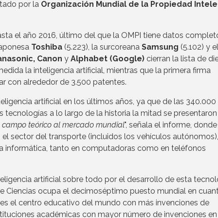
ntado por la
Organización Mundial de la Propiedad Intele
sta el año 2016, último del que la OMPI tiene datos complet
 japonesa
Toshiba
(5.223), la surcoreana
Samsung
(5.102) y e
 Panasonic, Canon
y
Alphabet (Google)
cierran la lista de di
da la inteligencia artificial, mientras que la primera firma
gar con alrededor de 3.500 patentes.
eligencia artificial en los últimos años, ya que de las 340.000
 tecnologías a lo largo de la historia la mitad se presentaron 
l campo teórico al mercado mundial
", señala el informe, donde
el sector del transporte (incluidos los vehículos autónomos),
la informática, tanto en computadoras como en teléfonos
ligencia artificial sobre todo por el desarrollo de esta tecno
de Ciencias ocupa el decimoséptimo puesto mundial en cuan
y es el centro educativo del mundo con más invenciones de
0 instituciones académicas con mayor número de invenciones en