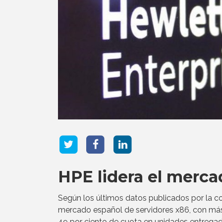
HPE lidera el merca
Según los últimos datos publicados por la c
mercado español de servidores x86, con más
49 por ciento de cuota en unidades entregad