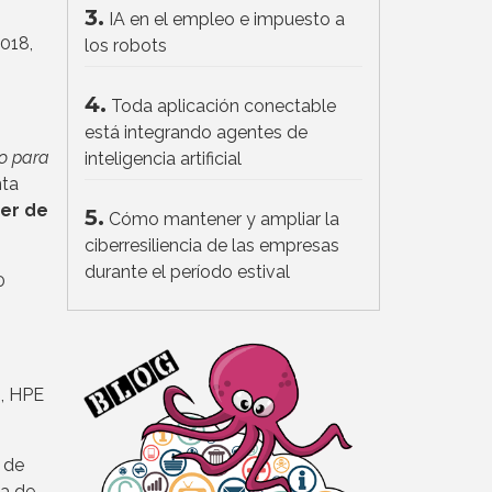
3.
IA en el empleo e impuesto a
2018,
los robots
4.
Toda aplicación conectable
está integrando agentes de
eo para
inteligencia artificial
nta
ter de
5.
Cómo mantener y ampliar la
ciberresiliencia de las empresas
durante el período estival
0
8, HPE
a de
ta de