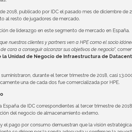
e de 2018, publicado por IDC el pasado mes de diciembre de 
to al resto de jugadores de mercado.
ición de liderazgo en este segmento de mercado en España.
 que nuestros clientes y partners ven a HPE como el socio idón
 de cara a conseguir alcanzar sus objetivos de negocio
”, come
 la Unidad de Negocio de Infraestructura de Datacen
uministraron, durante el tercer trimestre de 2018, casi 13.00
ticamente una de cada dos fue comercializada por HPE.
no
a España de IDC correspondientes al tercer trimestre de 201
ación del negocio de almacenamiento externo.
dos y el pago por consumo demuestran que la visión estratégic
ento se dirigen por la senda adecuada y confirman la apues