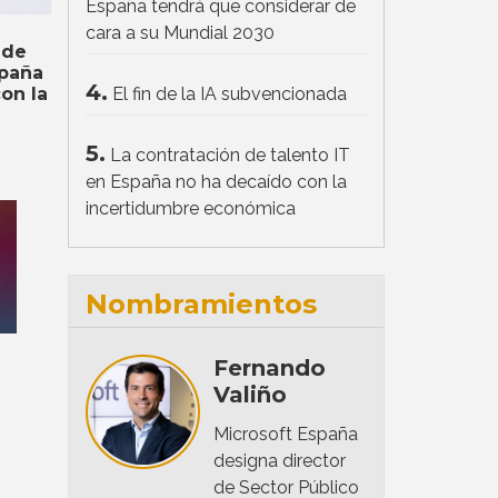
España tendrá que considerar de
cara a su Mundial 2030
 de
spaña
4.
El fin de la IA subvencionada
on la
5.
La contratación de talento IT
en España no ha decaído con la
incertidumbre económica
Nombramientos
Fernando
Valiño
Microsoft España
designa director
de Sector Público