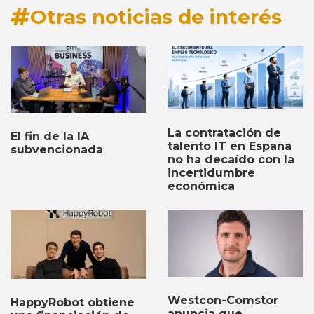
Otras noticias de interés
La contratación de
El fin de la IA
talento IT en España
subvencionada
no ha decaído con la
incertidumbre
económica
Westcon-Comstor
HappyRobot obtiene
anuncia que