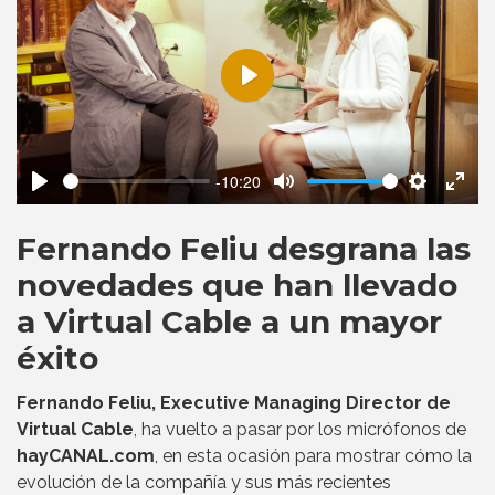
Play
-10:20
Play
Mute
Settings
Ente
fulls
Fernando Feliu desgrana las
novedades que han llevado
a Virtual Cable a un mayor
éxito
Fernando Feliu, Executive Managing Director de
Virtual Cable
, ha vuelto a pasar por los micrófonos de
hayCANAL.com
, en esta ocasión para mostrar cómo la
evolución de la compañía y sus más recientes