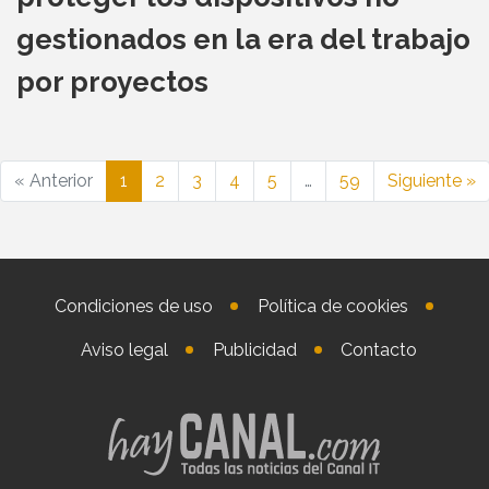
gestionados en la era del trabajo
por proyectos
« Anterior
1
2
3
4
5
…
59
Siguiente »
Condiciones de uso
Política de cookies
Aviso legal
Publicidad
Contacto