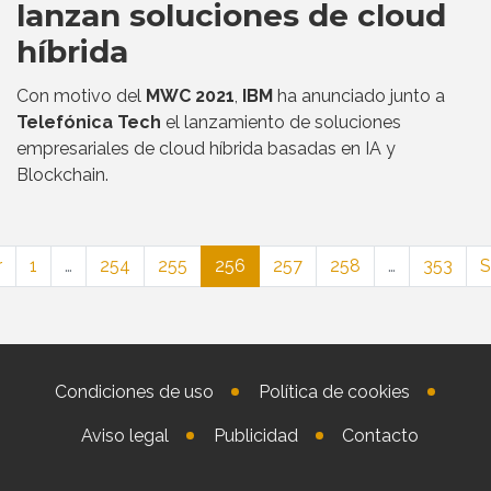
lanzan soluciones de cloud
híbrida
Con motivo del
MWC 2021
,
IBM
ha anunciado junto a
Telefónica Tech
el lanzamiento de soluciones
empresariales de cloud híbrida basadas en IA y
Blockchain.
r
1
…
254
255
256
257
258
…
353
S
Condiciones de uso
Política de cookies
Aviso legal
Publicidad
Contacto