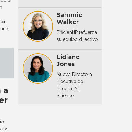
do al
a
Sammie
Walker
xto
 una
EfficientIP refuerza
su equipo directivo
Lidiane
Jones
Nueva Directora
Ejecutiva de
 a
Integral Ad
Science
er
io
cios