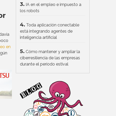
3.
IA en el empleo e impuesto a
los robots
or
4.
Toda aplicación conectable
está integrando agentes de
davía
inteligencia artificial
 poco
leo en
5.
Cómo mantener y ampliar la
egún
ciberresiliencia de las empresas
durante el período estival