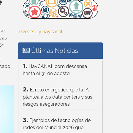
e
s
 se
Tweets by haycanal
vas
ón.
Últimas Noticias
u
1.
HayCANAL.com descansa
 cabo
hasta el 31 de agosto
2.
El reto energético que la IA
plantea a los data centers y sus
riesgos aseguradores
3.
Ejemplos de tecnologías de
redes del Mundial 2026 que