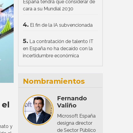
España tendrá que considerar de
cara a su Mundial 2030
4.
El fin de la IA subvencionada
5.
La contratación de talento IT
en España no ha decaído con la
incertidumbre económica
Nombramientos
Fernando
 el
Valiño
Microsoft España
designa director
mato y
de Sector Público