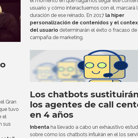
el momento en que hagamos llegar ese conteni
usuario y cómo interactuemos con él, marcará l
duración de ese reinado. En 2017
la híper
personalización de contenidos y el conte
del usuario
determinarán el éxito o fracaso de
campaña de marketing.
vo
Los chatbots sustituirán
del Gran
los agentes de call cent
que tuvo
en 4 años
 el
n sus
Inbenta
ha llevado a cabo un exhaustivo estud
sobre cómo los chatbots influirán en el los servi