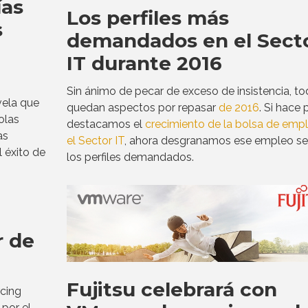
ías
Los perfiles más
s
demandados en el Sect
IT durante 2016
Sin ánimo de pecar de exceso de insistencia, to
vela que
quedan aspectos por repasar
de 2016
. Si hace
olas
destacamos el
crecimiento de la bolsa de emp
as
el Sector IT
, ahora desgranamos ese empleo s
 éxito de
los perfiles demandados.
r de
Fujitsu celebrará con
rcing
por el