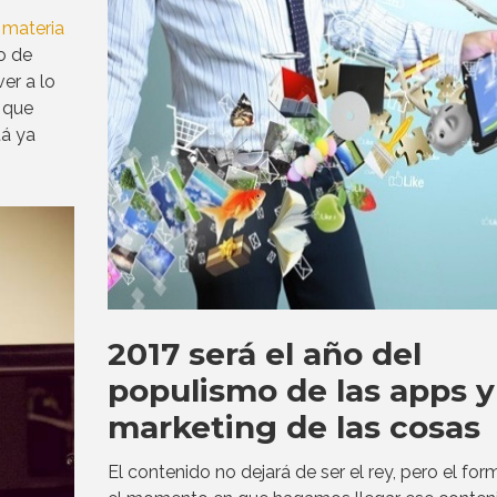
 materia
o de
er a lo
 que
á ya
2017 será el año del
populismo de las apps y
marketing de las cosas
El contenido no dejará de ser el rey, pero el for