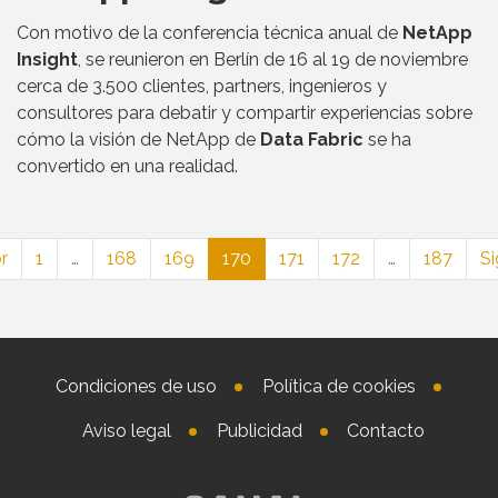
Con motivo de la conferencia técnica anual de
NetApp
Insight
, se reunieron en Berlín de 16 al 19 de noviembre
cerca de 3.500 clientes, partners, ingenieros y
consultores para debatir y compartir experiencias sobre
cómo la visión de NetApp de
Data Fabric
se ha
convertido en una realidad.
r
1
…
168
169
170
171
172
…
187
Si
Condiciones de uso
Política de cookies
Aviso legal
Publicidad
Contacto