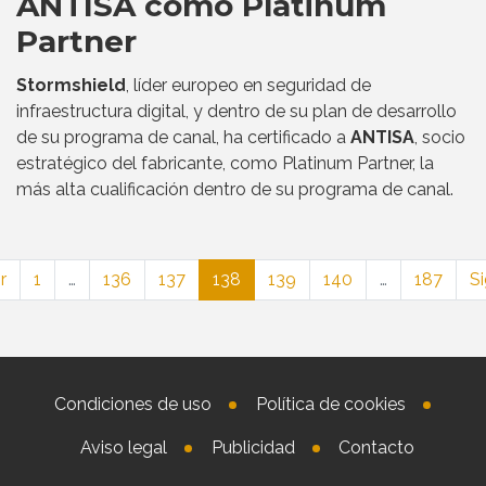
ANTISA como Platinum
Partner
Stormshield
, líder europeo en seguridad de
infraestructura digital, y dentro de su plan de desarrollo
de su programa de canal, ha certificado a
ANTISA
, socio
estratégico del fabricante, como Platinum Partner, la
más alta cualificación dentro de su programa de canal.
r
1
…
136
137
138
139
140
…
187
Si
Condiciones de uso
Política de cookies
Aviso legal
Publicidad
Contacto