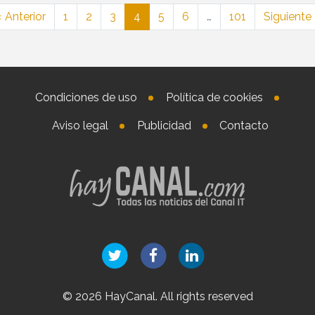
 Anterior
1
2
3
4
5
6
…
101
Siguiente
Condiciones de uso
Política de cookies
Aviso legal
Publicidad
Contacto
© 2026 HayCanal. All rights reserved