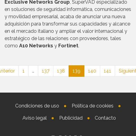
Exclusive Networks Group
, SuperVAD especializado
en soluciones de seguridad informática, comunicaciones
y movilidad empresarial, acaba de anunciar una nueva
adquisición para transformar sus capacidades y alcance
en el mercado italiano y ampliar el valor internacional y
estratégico de las relaciones con proveedores, tales
como
A10 Networks
y
Fortinet
.
nterior
1
…
137
138
139
140
141
Siguien
Condiciones de uso
Política de cookies
Aviso legal
Publicidad
Contacto