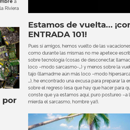
embre
a
la Riviera
Estamos de vuelta… ¡con
ENTRADA 101!
Pues sí amigos, hemos vuelto de las vacaciones
como durante las mismas no me apetece escrib
sobre tecnología (cosas de desconectar, llam
loco –modo sarcasmo-…) y menos sobre la vuel
tajo (llamadme aún más loco –modo hipersar
…), he encontrado una excusa para preparar la e
sobre el regreso (esa que hay que hacer para q
conste que ya estamos aquí, puro postureo –a 
 por
mierda el sarcasmo, hombre ya!).