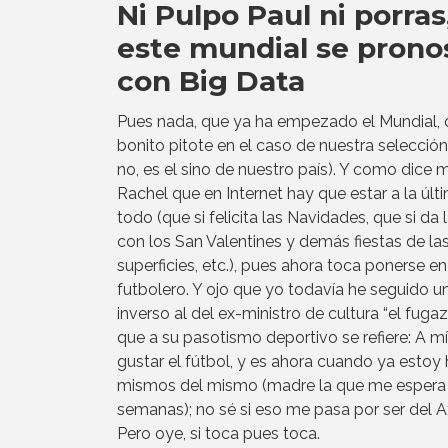
Ni Pulpo Paul ni porras
este mundial se prono
con Big Data
Pues nada, que ya ha empezado el Mundial, 
bonito pitote en el caso de nuestra selección 
no, es el sino de nuestro país). Y como dice 
Rachel que en Internet hay que estar a la últ
todo (que si felicita las Navidades, que si da l
con los San Valentines y demás fiestas de la
superficies, etc.), pues ahora toca ponerse en
futbolero. Y ojo que yo todavía he seguido 
inverso al del ex-ministro de cultura “el fugaz
que a su pasotismo deportivo se refiere: A mí
gustar el fútbol, y es ahora cuando ya estoy 
mismos del mismo (madre la que me espera
semanas); no sé si eso me pasa por ser del Atl
Pero oye, si toca pues toca.