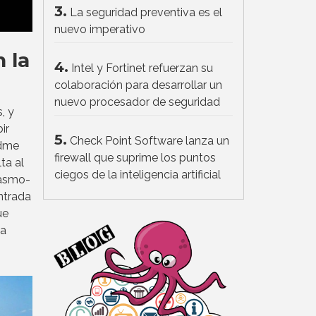
3.
La seguridad preventiva es el
nuevo imperativo
 la
4.
Intel y Fortinet refuerzan su
colaboración para desarrollar un
nuevo procesador de seguridad
, y
ir
5.
Check Point Software lanza un
adme
firewall que suprime los puntos
ta al
ciegos de la inteligencia artificial
casmo-
ntrada
ue
la