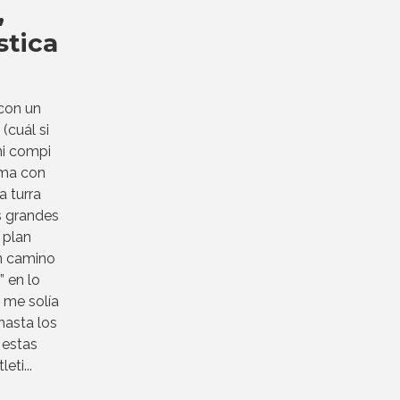
,
stica
con un
(cuál si
mi compi
ima con
a turra
s grandes
 plan
un camino
” en lo
 me solía
hasta los
 estas
eti...