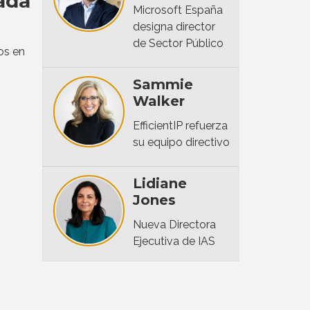
ada
Microsoft España
designa director
de Sector Público
os en
Sammie
Walker
EfficientIP refuerza
su equipo directivo
Lidiane
Jones
Nueva Directora
Ejecutiva de IAS