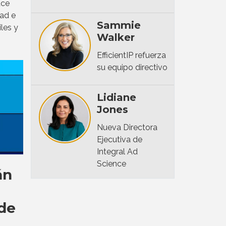
ace
dad e
Sammie
les y
Walker
EfficientIP refuerza
su equipo directivo
Lidiane
Jones
Nueva Directora
Ejecutiva de
Integral Ad
Science
án
 de