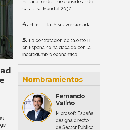
España tendrá que considerar de
cara a su Mundial 2030
4.
El fin de la IA subvencionada
5.
La contratación de talento IT
en España no ha decaído con la
incertidumbre económica
dad
Nombramientos
ge
Fernando
Valiño
Microsoft España
las
designa director
dge
de Sector Público