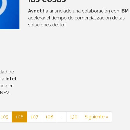
Avnet
ha anunciado una colaboración con
IBM
acelerar el tiempo de comercialización de las
soluciones del IoT.
idad de
o a
Intel
.
sada en
 NFV.
105
106
107
108
…
130
Siguiente »