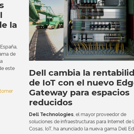
s
l
e la
 España,
gama de
ya
de este
Dell cambia la rentabili
de IoT con el nuevo Ed
Gateway para espacios
reducidos
Dell Technologies
, el mayor proveedor de
soluciones de infraestructuras para Internet de 
Cosas, IoT, ha anunciado la nueva gama Dell E