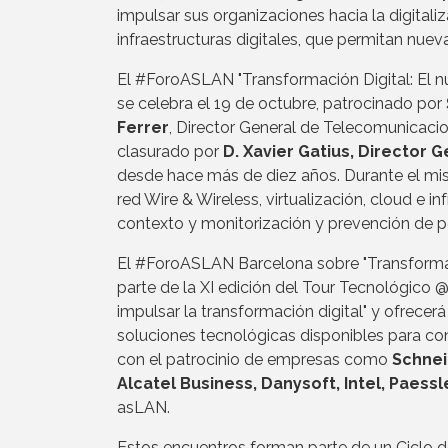
impulsar sus organizaciones hacia la digita
infraestructuras digitales, que permitan nue
El #ForoASLAN "Transformación Digital: El n
se celebra el 19 de octubre, patrocinado por
Ferrer
, Director General de Telecomunicacion
clasurado por
D. Xavier Gatius, Director 
desde hace más de diez años. Durante el mi
red Wire & Wireless, virtualización, cloud e i
contexto y monitorización y prevención de p
El #ForoASLAN Barcelona sobre "Transformaci
parte de la XI edición del Tour Tecnológico @
impulsar la transformación digital" y ofrece
soluciones tecnológicas disponibles para cons
con el patrocinio de empresas como
Schnei
Alcatel Business, Danysoft, Intel, Paessl
asLAN.
Estos encuentros forman parte de un Ciclo d