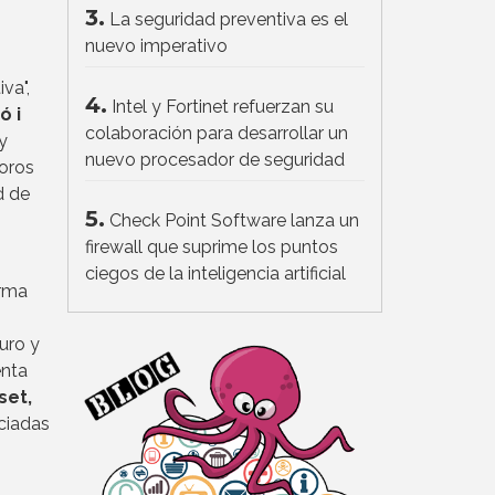
3.
La seguridad preventiva es el
nuevo imperativo
va",
4.
Intel y Fortinet refuerzan su
ó i
colaboración para desarrollar un
y
nuevo procesador de seguridad
oros
d de
5.
Check Point Software lanza un
firewall que suprime los puntos
ciegos de la inteligencia artificial
orma
uro y
enta
set,
ciadas