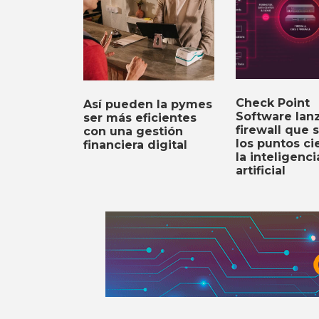
Check Point
Así pueden la pymes
Software lan
ser más eficientes
firewall que 
con una gestión
los puntos c
financiera digital
la inteligenci
artificial