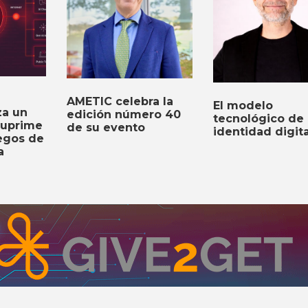
AMETIC celebra la
El modelo
za un
edición número 40
tecnológico de 
suprime
de su evento
identidad digita
iegos de
a