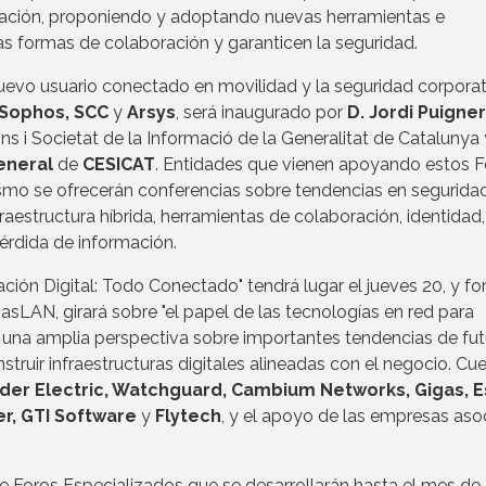
lización, proponiendo y adoptando nuevas herramientas e
vas formas de colaboración y garanticen la seguridad.
uevo usuario conectado en movilidad y la seguridad corporati
Sophos, SCC
y
Arsys
, será inaugurado por
D. Jordi Puigner
s i Societat de la Informació de la Generalitat de Catalunya 
General
de
CESICAT
. Entidades que vienen apoyando estos F
smo se ofrecerán conferencias sobre tendencias en segurida
nfraestructura híbrida, herramientas de colaboración, identidad,
érdida de información.
ón Digital: Todo Conectado" tendrá lugar el jueves 20, y f
asLAN, girará sobre "el papel de las tecnologías en red para
rá una amplia perspectiva sobre importantes tendencias de fut
truir infraestructuras digitales alineadas con el negocio. Cu
der Electric, Watchguard, Cambium Networks, Gigas, E
er, GTI Software
y
Flytech
, y el apoyo de las empresas aso
e Foros Especializados que se desarrollarán hasta el mes de