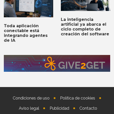
La inteligencia
artificial ya abarca el
Toda aplicación
ciclo completo de
conectable está
creación del software
integrando agentes
de IA
Condiciones de uso
Política de cookies
Aviso legal
Publicidad
Contacto