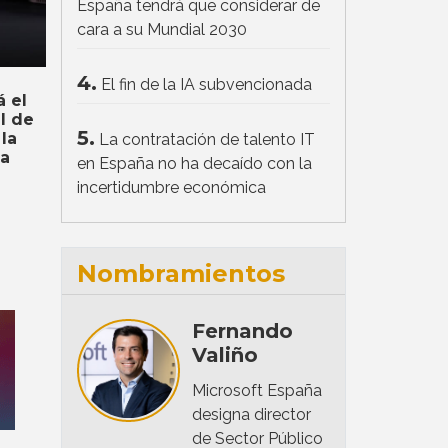
España tendrá que considerar de
cara a su Mundial 2030
4.
El fin de la IA subvencionada
á el
al de
5.
la
La contratación de talento IT
ca
en España no ha decaído con la
incertidumbre económica
Nombramientos
Fernando
Valiño
Microsoft España
designa director
de Sector Público