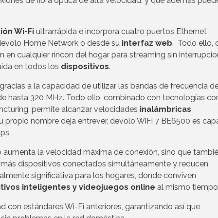
iones de fibra óptica de alta velocidad, y que además pued
ión Wi-Fi
ultrarrápida e incorpora cuatro puertos Ethernet
p devolo Home Network o desde su
interfaz web
. Todo ello, 
n en cualquier rincón del hogar para streaming sin interrupcio
ida en todos los
dispositivos
.
racias a la capacidad de utilizar las bandas de frecuencia de
de hasta 320 MHz. Todo ello, combinado con tecnologías c
ncturing, permite alcanzar velocidades
inalámbricas
su propio nombre deja entrever, devolo WiFi 7 BE6500 es cap
ps.
 aumenta la velocidad máxima de conexión, sino que tambi
ar más dispositivos conectados simultáneamente y reducen
almente significativa para los hogares, donde conviven
tivos inteligentes y videojuegos online
al mismo tiempo
d con estándares Wi-Fi anteriores, garantizando así que