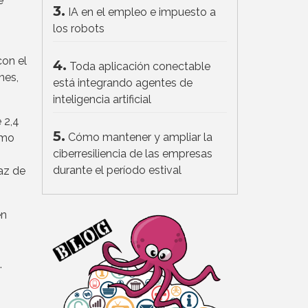
e
3.
IA en el empleo e impuesto a
los robots
con el
4.
Toda aplicación conectable
nes,
está integrando agentes de
inteligencia artificial
 2,4
5.
Cómo mantener y ampliar la
omo
ciberresiliencia de las empresas
durante el período estival
az de
én
.