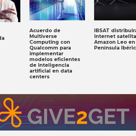
Acuerdo de
IBSAT distribuir
Multiverse
internet satelit
da
Computing con
Amazon Leo en 
Qualcomm para
Península Ibéri
implementar
modelos eficientes
de inteligencia
artificial en data
centers