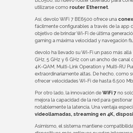
BE6500, su nuevo router diseñado para conex
utilizarse como
router Ethernet
.
Así, devolo WiFi 7 BE6500 ofrece una
conex
fácilmente configurables a través de la ap
objetivo de brindar Wi-Fi de última generació
gaming a máxima velocidad y navegación flu
devolo ha llevado su Wi-Fi un paso más allá g
GHz, 5 GHz y 6 GHz con un ancho de canal 
4K-QAM, Multi-Link Operation y Multi-RU Pu
extraordinariamente altas. De hecho, como 
ofrecer velocidades Wi-Fi de hasta 6.500 Mb
Por otro lado, la innovación de
WiFi 7
no solo
mejora la capacidad de la red para gestion
notablemente la latencia. Una ventaja especi
videollamadas, streaming en 4K, disposi
Asimismo, el sistema mantiene compatibilida