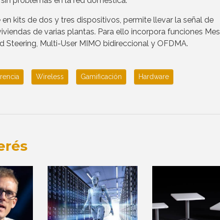
 sin problemas en la red doméstica.
n kits de dos y tres dispositivos, permite llevar la señal de
viendas de varias plantas. Para ello incorpora funciones Me
 Steering, Multi-User MIMO bidireccional y OFDMA.
rencia
Wireless
Gamificación
Hardware
erés