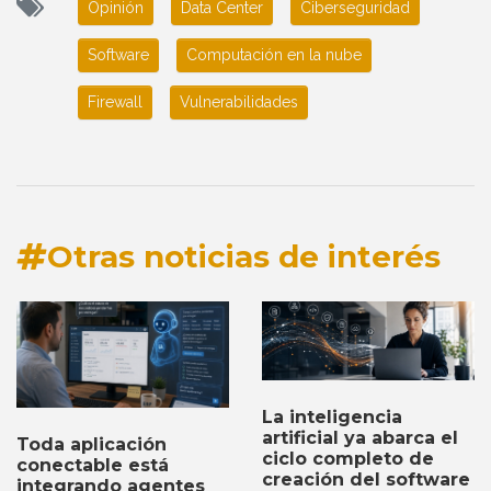
Opinión
Data Center
Ciberseguridad
Software
Computación en la nube
Firewall
Vulnerabilidades
Otras noticias de interés
La inteligencia
artificial ya abarca el
Toda aplicación
ciclo completo de
conectable está
creación del software
integrando agentes