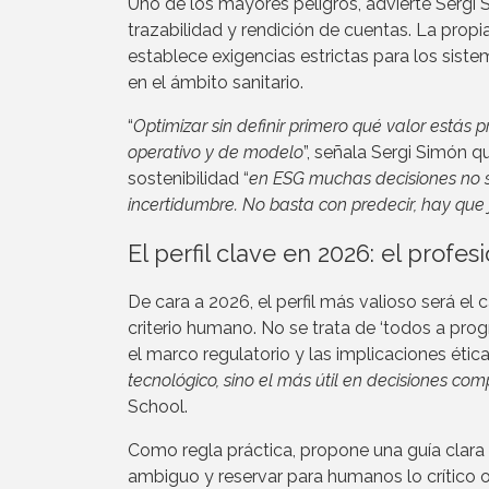
Uno de los mayores peligros, advierte Sergi 
trazabilidad y rendición de cuentas. La propi
establece exigencias estrictas para los siste
en el ámbito sanitario.
“
Optimizar sin definir primero qué valor estás p
operativo y de modelo
”, señala Sergi Simón 
sostenibilidad “
en ESG muchas decisiones no so
incertidumbre. No basta con predecir, hay que j
El perfil clave en 2026: el profes
De cara a 2026, el perfil más valioso será el
criterio humano. No se trata de ‘todos a prog
el marco regulatorio y las implicaciones ética
tecnológico, sino el más útil en decisiones co
School.
Como regla práctica, propone una guía clara 
ambiguo y reservar para humanos lo crítico o 