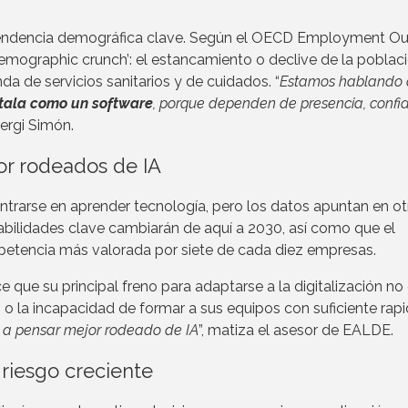
tendencia demográfica clave. Según el OECD Employment Ou
demographic crunch’: el estancamiento o declive de la poblac
a de servicios sanitarios y de cuidados. “
Estamos hablando
stala como un software
, porque dependen de presencia, confi
Sergi Simón.
or rodeados de IA
entrarse en aprender tecnología, pero los datos apuntan en ot
abilidades clave cambiarán de aquí a 2030, así como que el
petencia más valorada por siete de cada diez empresas.
ue su principal freno para adaptarse a la digitalización no 
o o la incapacidad de formar a sus equipos con suficiente rapi
de a pensar mejor rodeado de IA
”, matiza el asesor de EALDE.
riesgo creciente