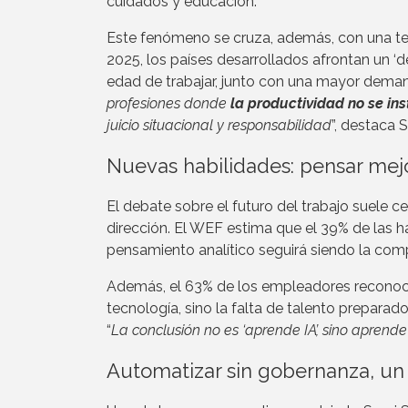
cuidados y educación.
Este fenómeno se cruza, además, con una 
2025, los países desarrollados afrontan un ‘
edad de trabajar, junto con una mayor demand
profesiones donde
la productividad no se in
juicio situacional y responsabilidad
”, destaca 
Nuevas habilidades: pensar mej
El debate sobre el futuro del trabajo suele c
dirección. El WEF estima que el 39% de las h
pensamiento analítico seguirá siendo la com
Además, el 63% de los empleadores reconoce q
tecnología, sino la falta de talento preparad
“
La conclusión no es ‘aprende IA’, sino apren
Automatizar sin gobernanza, un 