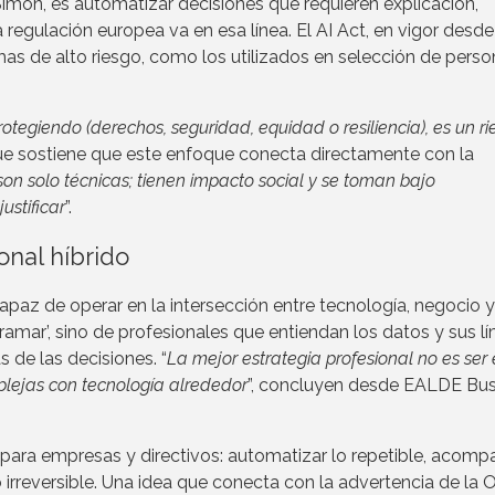
Simón, es automatizar decisiones que requieren explicación,
a regulación europea va en esa línea. El AI Act, en vigor desd
mas de alto riesgo, como los utilizados en selección de perso
rotegiendo (derechos, seguridad, equidad o resiliencia), es un r
que sostiene que este enfoque conecta directamente con la
n solo técnicas; tienen impacto social y se toman bajo
ustificar
”.
ional híbrido
 capaz de operar en la intersección entre tecnología, negocio y
ramar’, sino de profesionales que entiendan los datos y sus lí
s de las decisiones. “
La mejor estrategia profesional no es ser
mplejas con tecnología alrededor
”, concluyen desde EALDE Bus
para empresas y directivos: automatizar lo repetible, acomp
irreversible. Una idea que conecta con la advertencia de la O