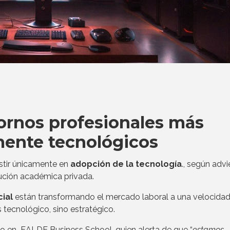
ornos profesionales más
mente tecnológicos
stir únicamente en
adopción de la tecnología
., según advi
tución académica privada.
cial
están transformando el mercado laboral a una velocidad
 tecnológico, sino estratégico.
co en EALDE Business School, quien alerta de que “
estamos