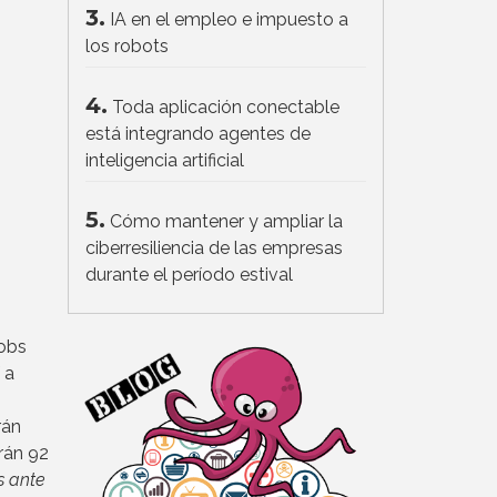
3.
IA en el empleo e impuesto a
los robots
4.
Toda aplicación conectable
está integrando agentes de
inteligencia artificial
5.
Cómo mantener y ampliar la
ciberresiliencia de las empresas
durante el período estival
Jobs
 a
rán
rán 92
 ante