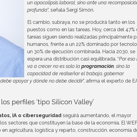
un apocalipsis laboral, sino ante una recomposició
profunda
”, señala Sergi Simón.
El cambio, subraya, no se producirá tanto en los
puestos como en las tareas. Hoy, cerca del 47% 
tareas siguen siendo realizadas principalmente p
humanos, frente a un 22% dominado por tecnolo
un 30% de ejecución combinada. Hacia 2030, se
espera una distribución casi equilibrada. “
Por eso 
va a crecer no es solo la
programación
, sino la
capacidad de rediseñar el trabajo, gobernar
 debe apoyar y dónde no debe decidir
”, afirma el experto de
os perfiles ‘tipo Silicon Valley’
atos, IA o ciberseguridad
seguirá aumentando, el mayor
los sectores que constituyen la base de la economía. El WE
 en agricultura, logística y reparto, construcción, economía d