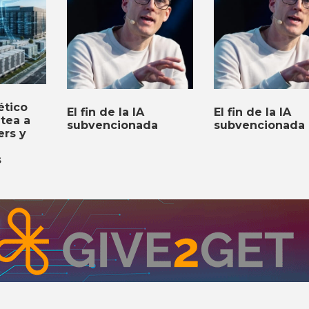
ético
El fin de la IA
El fin de la IA
ntea a
subvencionada
subvencionada
ers y
s