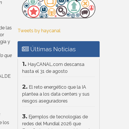
n
de las
Tweets by haycanal
or
gía y
Últimas Noticias
lo que
1.
HayCANAL.com descansa
hasta el 31 de agosto
 EALDE
2.
El reto energético que la IA
plantea a los data centers y sus
riesgos aseguradores
3.
F
Ejemplos de tecnologías de
e los
redes del Mundial 2026 que