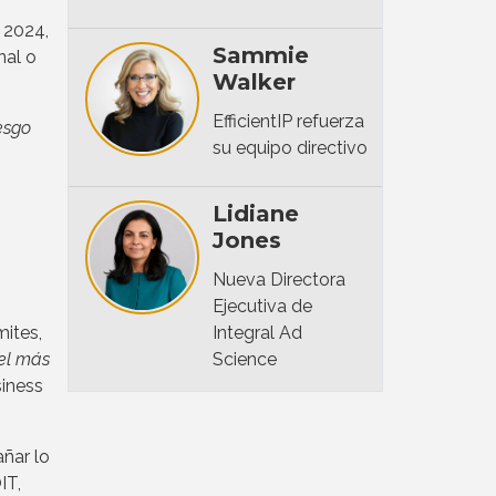
e 2024,
Sammie
nal o
Walker
EfficientIP refuerza
iesgo
su equipo directivo
Lidiane
Jones
Nueva Directora
Ejecutiva de
Integral Ad
mites,
Science
 el más
iness
añar lo
IT,