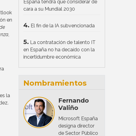
España tendrá que considerar de
cara a su Mundial 2030
tlook
ión en
4.
El fin de la IA subvencionada
 de
anza,
5.
La contratación de talento IT
en España no ha decaído con la
incertidumbre económica
ra
Nombramientos
es la
Fernando
dez.
Valiño
Microsoft España
designa director
de Sector Público