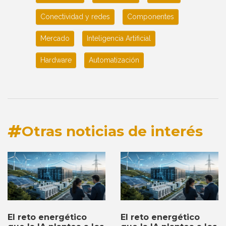
Conectividad y redes
Componentes
Mercado
Inteligencia Artificial
Hardware
Automatización
Otras noticias de interés
El reto energético
El reto energético