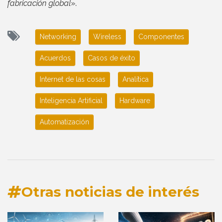
fabricación global
».
Networking
Wireless
Componentes
Acuerdos
Casos de éxito
Internet de las cosas
Analítica
Inteligencia Artificial
Hardware
Automatización
Otras noticias de interés