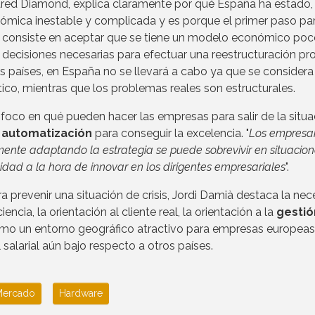
e Jared Diamond, explica claramente por qué España ha estado,
ómica inestable y complicada y es porque el primer paso pa
 consiste en aceptar que se tiene un modelo económico po
 decisiones necesarias para efectuar una reestructuración pr
s países, en España no se llevará a cabo ya que se considera
tico, mientras que los problemas reales son estructurales.
foco en qué pueden hacer las empresas para salir de la situa
a automatización
para conseguir la excelencia. "
Los empresar
nte adaptando la estrategia se puede sobrevivir en situacio
idad a la hora de innovar en los dirigentes empresariales
".
a prevenir una situación de crisis, Jordi Damià destaca la ne
ncia, la orientación al cliente real, la orientación a la
gestió
mo un entorno geográfico atractivo para empresas europeas 
l salarial aún bajo respecto a otros países.
Mercado
Hardware