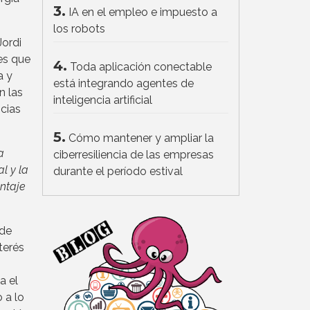
3.
IA en el empleo e impuesto a
los robots
Jordi
es que
4.
Toda aplicación conectable
a y
está integrando agentes de
n las
inteligencia artificial
cias
5.
Cómo mantener y ampliar la
a
ciberresiliencia de las empresas
l y la
durante el período estival
entaje
 de
terés
a el
 a lo