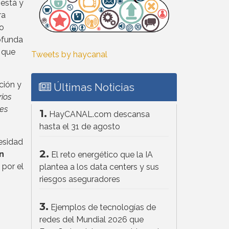
 está y
ra
co
ofunda
 que
Tweets by haycanal
ción y
Últimas Noticias
ios
nes
1.
HayCANAL.com descansa
hasta el 31 de agosto
cesidad
2.
n
El reto energético que la IA
por el
plantea a los data centers y sus
riesgos aseguradores
3.
Ejemplos de tecnologías de
redes del Mundial 2026 que