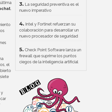
última
3.
La seguridad preventiva es el
pchat
.
nuevo imperativo
4.
Intel y Fortinet refuerzan su
miento
colaboración para desarrollar un
ros
nuevo procesador de seguridad
ones
5.
Check Point Software lanza un
firewall que suprime los puntos
na
ciegos de la inteligencia artificial
os, el
bierto
siete
 y
icar
r