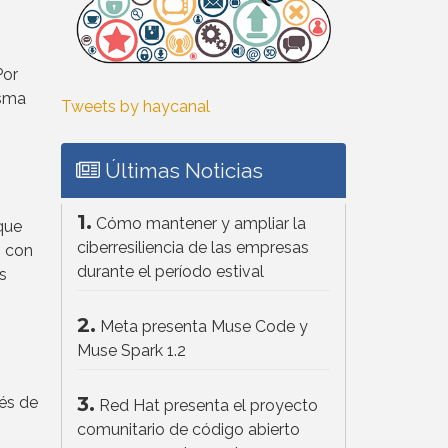
Por
isma
Tweets by haycanal
Últimas Noticias
1.
Cómo mantener y ampliar la
que
ciberresiliencia de las empresas
s con
durante el período estival
s
2.
Meta presenta Muse Code y
Muse Spark 1.2
3.
vés de
Red Hat presenta el proyecto
comunitario de código abierto