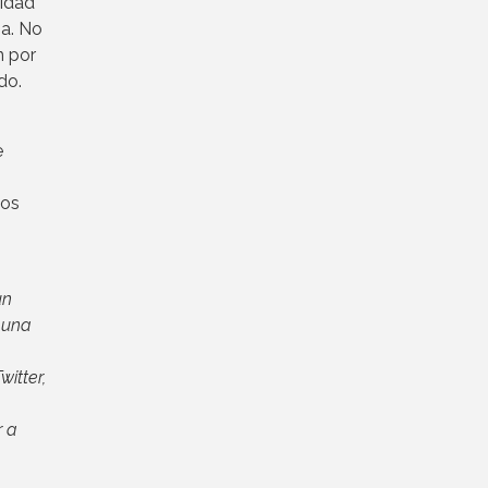
lidad
sa. No
n por
do.
e
mos
un
 una
itter,
r a