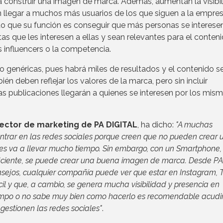
a construir una imagen de marca. Además, aumentan la visibi
 llegar a muchos más usuarios de los que siguen a la empre
to que su función es conseguir que más personas se interese
as que les interesen a ellas y sean relevantes para el conteni
os influencers o la competencia.
 genéricas, pues habrá miles de resultados y el contenido s
n deben reflejar los valores de la marca, pero sin incluir
as publicaciones llegarán a quienes se interesen por los mis
rector de marketing de PA DIGITAL
, ha dicho: 
"A muchas
trar en las redes sociales porque creen que no pueden crear 
 les va a llevar mucho tiempo. Sin embargo, con un Smartphone,
uficiente, se puede crear una buena imagen de marca. Desde PA
sejos, cualquier compañía puede ver que estar en Instagram, Tw
cil y que, a cambio, se genera mucha visibilidad y presencia en
 tiempo o no sabe muy bien como hacerlo es recomendable acudi
gestionen las redes sociales"
.