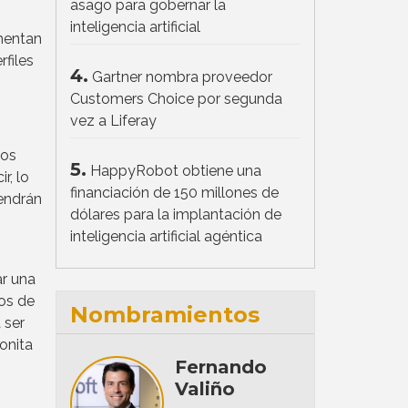
asago para gobernar la
inteligencia artificial
mentan
rfiles
4.
Gartner nombra proveedor
Customers Choice por segunda
vez a Liferay
vos
5.
HappyRobot obtiene una
r, lo
financiación de 150 millones de
tendrán
dólares para la implantación de
inteligencia artificial agéntica
ar una
os de
Nombramientos
 ser
onita
Fernando
Valiño