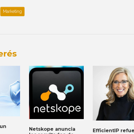
Marketing
erés
 un
Netskope anuncia
EfficientIP refu