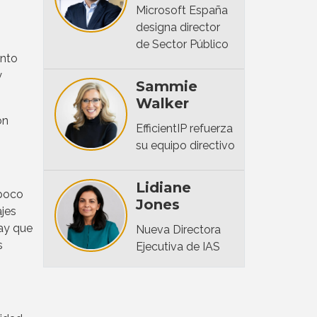
Microsoft España
designa director
s
de Sector Público
ento
y
Sammie
Walker
on
EfficientIP refuerza
su equipo directivo
Lidiane
 poco
Jones
ajes
ay que
Nueva Directora
s
Ejecutiva de IAS