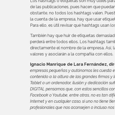
Los hashtags o etiquetas son muy útiles par
de las publicaciones, pues hacen que puedan
obstante, no todos los hashtags valen. Pues
la cuenta de la empresa, hay que usar etiquet
Para ello, es útil revisar qué hashtags usan l
También hay que huir de etiquetas demasiado
perderá entre todos ellos. Los hashtags tambié
directamente el nombre de la empresa. Así, l
valores y asociarán a la compañía con ellos.
Ignacio Manrique de Lara Fernández, di
empresas pequeñas y autónomos les cuesta en
contenido a la altura de las grandes firmas y
Tablet o un ordenador, ilusión y dedicación s
DIGITAL pensamos que, con estos sencillos con
Facebook o Youtube, entre otras, no es tan difí
Internet y en cualquier caso, si uno no tiene
profesionales que nos aconsejen o incluso nos 