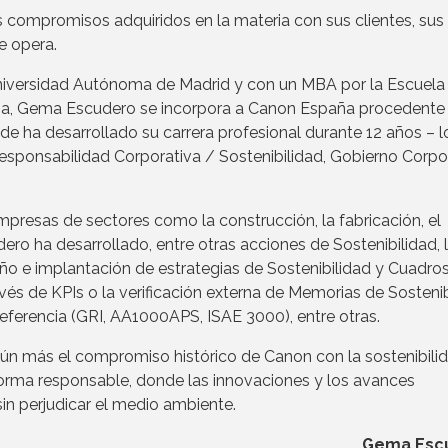
s compromisos adquiridos en la materia con sus clientes, sus
e opera.
Universidad Autónoma de Madrid y con un MBA por la Escuela
ija, Gema Escudero se incorpora a Canon España procedente 
nde ha desarrollado su carrera profesional durante 12 años – l
sponsabilidad Corporativa / Sostenibilidad, Gobierno Corpo
mpresas de sectores como la construcción, la fabricación, el
ero ha desarrollado, entre otras acciones de Sostenibilidad, 
ño e implantación de estrategias de Sostenibilidad y Cuadro
s de KPIs o la verificación externa de Memorias de Sostenib
referencia (GRI, AA1000APS, ISAE 3000), entre otras.
ún más el compromiso histórico de Canon con la sostenibili
 forma responsable, donde las innovaciones y los avances
sin perjudicar el medio ambiente.
Gema Esc