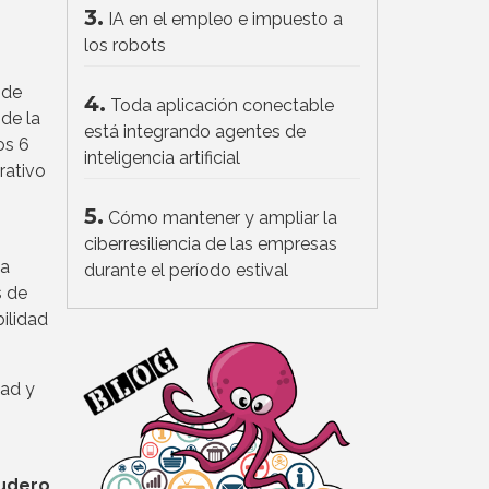
3.
IA en el empleo e impuesto a
los robots
 de
4.
Toda aplicación conectable
de la
está integrando agentes de
os 6
inteligencia artificial
rativo
5.
Cómo mantener y ampliar la
ciberresiliencia de las empresas
la
durante el período estival
s de
ilidad
dad y
udero