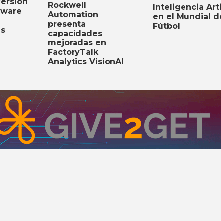
versión
Rockwell
Inteligencia Arti
tware
Automation
en el Mundial d
presenta
Fútbol
es
capacidades
mejoradas en
FactoryTalk
Analytics VisionAI