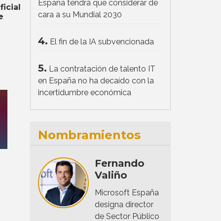
España tendrá que considerar de
ficial
cara a su Mundial 2030
e
4.
El fin de la IA subvencionada
5.
La contratación de talento IT
en España no ha decaído con la
incertidumbre económica
Nombramientos
Fernando
Valiño
Microsoft España
designa director
de Sector Público