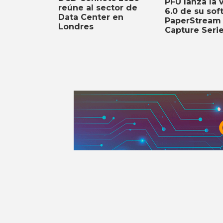
PFU lanza la 
reúne al sector de
6.0 de su sof
Data Center en
PaperStream
Londres
Capture Seri